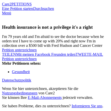
Care2
PETITIONS
Eine Petition starten
Durchsuchen
Menü
Health insurance is not a privilege it's a right
I'm 79 years old and I'm afraid to see the doctor because when he
orders test I have to come up with 20% and right now I'm in
collection over a $500 bill with Fred Hudson and Cancer Center
Petition unterzeichnen
TEILEN
Mit meinen Facebook Freunden teilen
TWEET
E-MAIL
Petition unterzeichnen
Mehr Petitionen sehen:
Gesundheit
Datenschutzpolitik
Wenn Sie hier unterzeichnen, akzeptieren Sie die
Nutzungsbedingungen
von Care2
Sie können Ihre
E-Mail-Abonnements
jederzeit verwalten.
Sie haben Probleme, dies zu unterzeichnen?
Informieren Sie uns
.