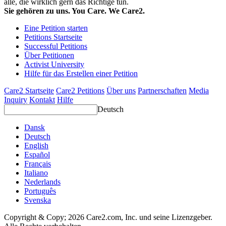
alle, die wirklich gern das Richtige tun.
Sie gehören zu uns. You Care. We Care2.
Eine Petition starten
Petitions Startseite
Successful Petitions
Über Petitionen
Activist University
Hilfe für das Erstellen einer Petition
Care2 Startseite
Care2 Petitions
Über uns
Partnerschaften
Media
Inquiry
Kontakt
Hilfe
Deutsch
Dansk
Deutsch
English
Español
Français
Italiano
Nederlands
Português
Svenska
Copyright & Copy; 2026 Care2.com, Inc. und seine Lizenzgeber.