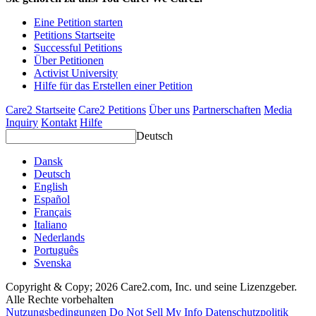
Eine Petition starten
Petitions Startseite
Successful Petitions
Über Petitionen
Activist University
Hilfe für das Erstellen einer Petition
Care2 Startseite
Care2 Petitions
Über uns
Partnerschaften
Media
Inquiry
Kontakt
Hilfe
Deutsch
Dansk
Deutsch
English
Español
Français
Italiano
Nederlands
Português
Svenska
Copyright & Copy; 2026 Care2.com, Inc. und seine Lizenzgeber.
Alle Rechte vorbehalten
Nutzungsbedingungen
Do Not Sell My Info
Datenschutzpolitik