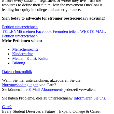
Ensure every student—regardless of where they live—has the
resources to define their future. Join the movement OneGoal is
leading for equity in college and career guidance.
Sign today to advocate for stronger postsecondary advising!
Petition unterzeichnen
TEILEN
Mit meinen Facebook Freunden teilen
TWEET
E-MAIL
Petition unterzeichnen
Mehr Petitionen sehen:
Menschenrechte
Kinderrechte
Medien, Kunst, Kultur
Bildung
Datenschutzpolitik
Wenn Sie hier unterzeichnen, akzeptieren Sie die
Nutzungsbedingungen
von Care2
Sie können Ihre
E-Mail-Abonnements
jederzeit verwalten.
Sie haben Probleme, dies zu unterzeichnen?
Informieren Sie uns
.
Care2
Every Student Deserves a Future—Expand College & Career