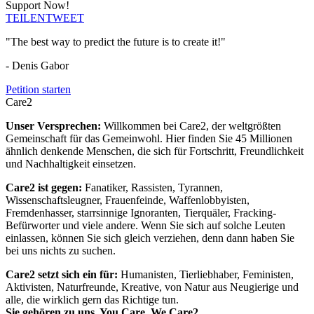
Support Now!
TEILEN
TWEET
"The best way to predict the future is to create it!"
- Denis Gabor
Petition starten
Care2
Unser Versprechen:
Willkommen bei Care2, der weltgrößten
Gemeinschaft für das Gemeinwohl. Hier finden Sie 45 Millionen
ähnlich denkende Menschen, die sich für Fortschritt, Freundlichkeit
und Nachhaltigkeit einsetzen.
Care2 ist gegen:
Fanatiker, Rassisten, Tyrannen,
Wissenschaftsleugner, Frauenfeinde, Waffenlobbyisten,
Fremdenhasser, starrsinnige Ignoranten, Tierquäler, Fracking-
Befürworter und viele andere. Wenn Sie sich auf solche Leuten
einlassen, können Sie sich gleich verziehen, denn dann haben Sie
bei uns nichts zu suchen.
Care2 setzt sich ein für:
Humanisten, Tierliebhaber, Feministen,
Aktivisten, Naturfreunde, Kreative, von Natur aus Neugierige und
alle, die wirklich gern das Richtige tun.
Sie gehören zu uns. You Care. We Care2.