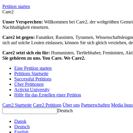
Petition starten
Care2
Unser Versprechen:
Willkommen bei Care2, der weltgrößten Gemeins
Nachhaltigkeit einsetzen.
Care2 ist gegen:
Fanatiker, Rassisten, Tyrannen, Wissenschaftsleugn
sich auf solche Leuten einlassen, können Sie sich gleich verziehen, d
Care2 setzt sich ein für:
Humanisten, Tierliebhaber, Feministen, Akti
Sie gehören zu uns. You Care. We Care2.
Eine Petition starten
Petitions Startseite
Successful Petitions
Über Petitionen
Activist University
Hilfe für das Erstellen einer Petition
Care2 Startseite
Care2 Petitions
Über uns
Partnerschaften
Media Inqu
Deutsch
Dansk
Deutsch
English