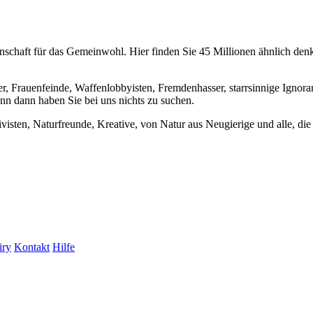
chaft für das Gemeinwohl. Hier finden Sie 45 Millionen ähnlich denke
er, Frauenfeinde, Waffenlobbyisten, Fremdenhasser, starrsinnige Ignora
enn dann haben Sie bei uns nichts zu suchen.
visten, Naturfreunde, Kreative, von Natur aus Neugierige und alle, die 
iry
Kontakt
Hilfe