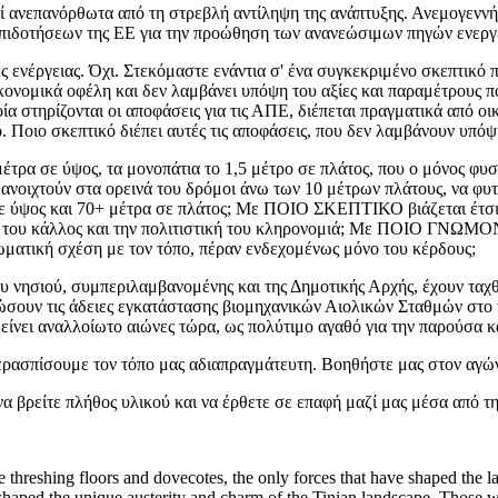
εί ανεπανόρθωτα από τη στρεβλή αντίληψη της ανάπτυξης. Ανεμογεννή
 επιδοτήσεων της ΕΕ για την προώθηση των ανανεώσιμων πηγών ενεργ
ς ενέργειας. Όχι. Στεκόμαστε ενάντια σ' ένα συγκεκριμένο σκεπτικό 
κονομικά οφέλη και δεν λαμβάνει υπόψη του αξίες και παραμέτρους π
οία στηρίζονται οι αποφάσεις για τις ΑΠΕ, διέπεται πραγματικά από οι
 Ποιο σκεπτικό διέπει αυτές τις αποφάσεις, που δεν λαμβάνουν υπόψ
έτρα σε ύψος, τα μονοπάτια το 1,5 μέτρο σε πλάτος, που ο μόνος φυσ
 ανοιχτούν στα ορεινά του δρόμοι άνω των 10 μέτρων πλάτους, να φυτ
ε ύψος και 70+ μέτρα σε πλάτος; Με ΠΟΙΟ ΣΚΕΠΤΙΚΟ βιάζεται έτσι έ
ό του κάλλος και την πολιτιστική του κληρονομιά; Με ΠΟΙΟ ΓΝΩΜΟ
ωματική σχέση με τον τόπο, πέραν ενδεχομένως μόνο του κέρδους;
υ νησιού, συμπεριλαμβανομένης και της Δημοτικής Αρχής, έχουν ταχθ
σουν τις άδειες εγκατάστασης βιομηχανικών Αιολικών Σταθμών στο ν
είνει αναλλοίωτο αιώνες τώρα, ως πολύτιμο αγαθό για την παρούσα και
περασπίσουμε τον τόπο μας αδιαπραγμάτευτη. Βοηθήστε μας στον αγώ
να βρείτε πλήθος υλικού και να έρθετε σε επαφή μαζί μας μέσα από τ
the threshing floors and dovecotes, the only forces that have shaped th
shaped the unique austerity and charm of the Tinian landscape. Those who