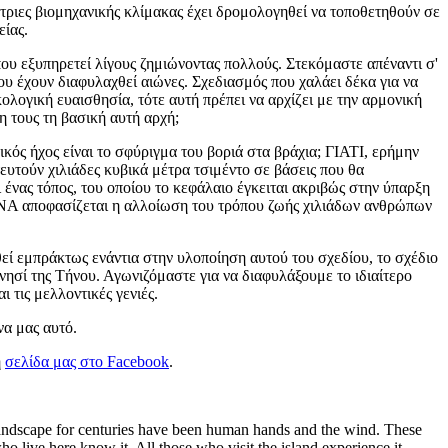
τριες βιομηχανικής κλίμακας έχει δρομολογηθεί να τοποθετηθούν σε
είας.
που εξυπηρετεί λίγους ζημιώνοντας πολλούς. Στεκόμαστε απέναντι σ'
ου έχουν διαφυλαχθεί αιώνες. Σχεδιασμός που χαλάει δέκα για να
κολογική ευαισθησία, τότε αυτή πρέπει να αρχίζει με την αρμονική
η τους τη βασική αυτή αρχή;
ικός ήχος είναι το σφύριγμα του βοριά στα βράχια; ΓΙΑΤΙ, ερήμην
ευτούν χιλιάδες κυβικά μέτρα τσιμέντο σε βάσεις που θα
νας τόπος, του οποίου το κεφάλαιο έγκειται ακριβώς στην ύπαρξη
ΝΑ αποφασίζεται η αλλοίωση του τρόπου ζωής χιλιάδων ανθρώπων
εί εμπράκτως ενάντια στην υλοποίηση αυτού του σχεδίου, το σχέδιο
ησί της Τήνου. Αγωνιζόμαστε για να διαφυλάξουμε το ιδιαίτερο
 τις μελλοντικές γενιές.
να μας αυτό.
η
σελίδα μας στο
Facebook
.
e landscape for centuries have been human hands and the wind. These
 live here know it. All those who visit the island experience it