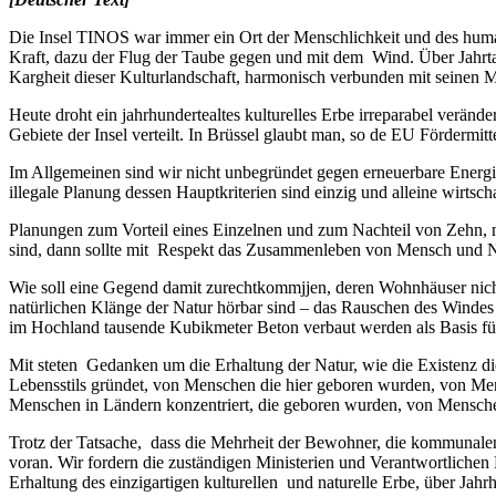
Die Insel TINOS war immer ein Ort der Menschlichkeit und des hum
Kraft, dazu der Flug der Taube gegen und mit dem Wind.
Über Jahrt
Kargheit dieser Kulturlandschaft, harmonisch verbunden mit seinen Me
Heute droht ein jahrhundertealtes kulturelles Erbe irreparabel verän
Gebiete der Insel verteilt. In Brüssel glaubt man, so de EU Fördermitt
Im
Allgemeinen sind wir nicht unbegründet gegen erneuerbare Ener
illegale Planung dessen Hauptkriterien sind einzig und alleine wirtsc
Planungen zum Vorteil eines Einzelnen und zum Nachteil von Zehn, 
sind, dann sollte mit Respekt das Zusammenleben von Mensch und N
Wie soll eine Gegend damit zurechtkommjjen, deren Wohnhäuser nicht
natürlichen Klä
nge der Natur h
örbar sind
– das Rauschen des Windes s
im Hochland tausende Kubikmeter Beton verbaut werden als Basis für
Mit steten Gedanken um die Erhaltung der Natur, wie die Existenz
Lebensstils gründet, von Menschen die hier geboren wurden, von Me
Menschen in Ländern konzentriert, die geboren wurden, von Mensch
Trotz der Tatsache, dass die Mehrheit der Bewohner, die kommunal
voran. Wir fordern die zuständigen Ministerien und Verantwortliche
Erhaltung des einzigartigen kulturellen und naturelle Erbe, über Jahr