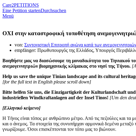
Care2
PETITIONS
Eine Petition starten
Durchsuchen
Menü
ΟΧΙ στην καταστροφική τοποθέτηση ανεμογεννητριώ
von:
Συντονιστική Επιτροπή αγώνα κατά των ανεμογεννητριώ
empfänger: Πρωθυπουργός της Ελλάδος, Υπουργός Περιβάλλον
Βοηθήστε μας να διασώσουμε τη μοναδικότητα του Τηνιακού τοπί
ανεμογεννητριών βιομηχανικής κλίμακας στο νησί της Τήνου.
[Α
Help us save the unique Tinian landscape and its cultural heritage
[for the full text in English please scroll down]
Bitte helfen Sie uns, die Einzigartigkeit der Kulturlandschaft u
industriellen Windkraftanlagen auf der Insel Tinos!
[Um den deuts
[Ελληνικό κείμενο]
Η Τήνος είναι τόπος με ανθρώπινο μέτρο. Από τις πεζούλες και τα μ
και ο άνεμος. Τα στοιχεία της συνυπήρχαν αρμονικά δεμένα μεταξύ 
γνωρίζουμε. Όσοι επισκέπτονται τον τόπο μας το βιώνουν.