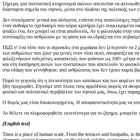
Σήμερα, μια πολιτιστική κληρονομιά αιώνων απειλείται να αλλοιωθ
διάσπαρτα σημεία του νησιού, μέσα στο πλαίσιο της πολιτικής των
Δεν στεκόμαστε γενικά και αλόγιστα, ενάντια στις ανανεώσιμες πηγέ
έναν αυθαίρετο σχεδιασμό που κύριο κριτήριο έχει συγκεκριμένα οι
φτιάξει ένα, δεν μπορεί να είναι αποδεκτός. Αν η φιλοσοφία στην οπ
συνύπαρξη του ανθρώπου με τη φύση και να εδράζεται στο σεβασμό.
ΠΩΣ σ' ένα τόπο που οι αγροικίες στα χωράφια δεν ξεπερνούν τα 2 μ
των ανθρώπων που ζουν για γενιές στον τόπο αυτό, αποφασίζεται να
φιλοξενήσουν σιδερένιες κατασκευές που φτάνουν ως 100+ μέτρα σ
και στη διατήρηση αυτών των συστατικών που αποτελούν το φυσικ
στα εδάφη που γεννήθηκαν, από ανθρώπους που δεν έχουν καμία βι
Παρά το γεγονός ότι η πλειονότητα των κατοίκων και των φορέων το
ήδη προχωράει. Ζητούμε από όλους τους αρμόδιους φορείς να ακυρώ
φυσικό και πολιτιστικό περιβάλλον του νησιού μας, όπως έχει παραμ
Ο θυμός μας είναι δικαιολογημένος. Η αποφασιστικότητα μας να υ
Αν θέλετε να πληροφορηθείτε εκτενέστερα για το ζήτημα, μπορείτε 
[English text]
Tinos is a place of human scale. From the terraces and footpaths, to 
elements coexist harmoniously on the island and this coexistence has 