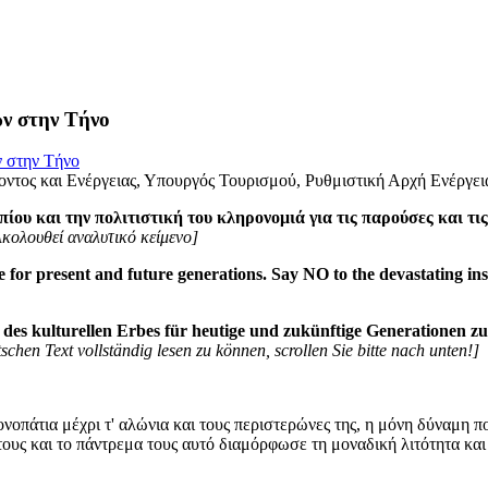
ν στην Τήνο
ν στην Τήνο
τος και Ενέργειας, Υπουργός Τουρισμού, Ρυθμιστική Αρχή Ενέργεια
ου και την πολιτιστική του κληρονομιά για τις παρούσες και τι
κολουθεί αναλυτικό κείμενο]
 for present and future generations. Say NO to the devastating insta
nd des kulturellen Erbes für heutige und zukünftige Generationen 
chen Text vollständig lesen zu können, scrollen Sie bitte nach unten!]
ονοπάτια μέχρι τ' αλώνια και τους περιστερώνες της, η μόνη δύναμη 
τους και το πάντρεμα τους αυτό διαμόρφωσε τη μοναδική λιτότητα και