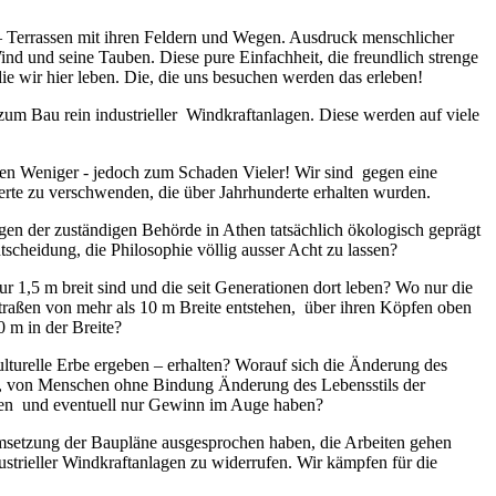
– Terrassen mit ihren Feldern und Wegen. Ausdruck menschlicher
ind und seine Tauben. Diese pure Einfachheit, die freundlich strenge
ie wir hier leben. Die, die uns besuchen werden das erleben!
 zum Bau rein industrieller Windkraftanlagen. Diese werden auf viele
zen Weniger - jedoch zum Schaden Vieler!
Wir sind gegen eine
Werte zu verschwenden, die ü
ber Jahrhunderte erhalten wurden.
gen der zuständigen Behörde in Athen tatsächlich ökologisch geprägt
scheidung, die Philosophie v
öllig ausser Acht zu lassen
?
1,5 m breit sind und die seit Generationen dort leben? Wo nur die
traßen von mehr als 10 m Breite entstehen, über ihren Köpfen oben
 m in der Breite?
ulturelle Erbe ergeben – erhalten? Worauf sich die Änderung des
n, von Menschen ohne Bindung Änderung des Lebensstils der
nen und eventuell nur Gewinn im Auge haben?
 Umsetzung der Baupläne ausgesprochen haben, die Arbeiten gehen
strieller Windkraftanlagen zu widerrufen. Wir kämpfen für die