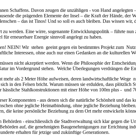
anen Schaffens. Davon zeugen die unzähligen
- von Hand angelegten 
ausende die prägenden Elemente der Insel
– die Kraft der H
ä
nde, der W
nschen – das ist Tinos! Und so soll es auch bleiben. Das wissen wir, d
dert zu werden. Eine wirre, sogenannte Entwicklungspolitik – führte nun
el für erneuerbare Energie sinnvoll angelegt zu haben.
gien! NEIN! Wir stehen geeint gegen ein bestimmtes Projekt zum Nut
haftliche Interessen, ohne auch nur einen Gedanken an die kulturellen 
müssen nicht akzeptiert werden. Wenn die Philosoph
ie der Entscheidun
atur im Vordergrund stehen. Welche Überlegungen verdrängen die Ent
 mehr als 2 Meter Höhe aufweisen, deren landwirtschaftliche Wege nur 
ich in den Felsen bricht.
Warum müssen sie erdulden, dass plötzlich S
 hässliche Stahlkonstruktionen mit einer Höhe von 100m plus -
und 70
 dieser Komponenten
-
aus denen sich die natürliche Schönheit und das k
nschen ohne jegliche Heimatbindung, ohne jegliche Beziehung bleibe
en, die keine persönliche Beziehung zu dem Ort mehr entwickeln kön
en Behörden
-
einschliesslich die Stadtverwaltung sich klar gegen die
n Behörden auf, die genehmigten Baugenehmigungen zur Errichtung indu
hunderte erhalten für jetzige und zukünftige Generationen.