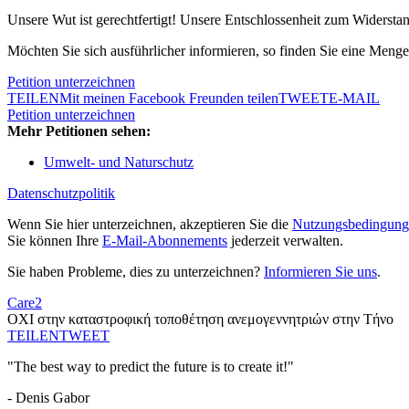
Unsere Wut ist gerechtfertigt! Unsere Entschlossenheit zum Widerstan
Möchten Sie sich ausführlicher informieren, so finden Sie eine Meng
Petition unterzeichnen
TEILEN
Mit meinen Facebook Freunden teilen
TWEET
E-MAIL
Petition unterzeichnen
Mehr Petitionen sehen:
Umwelt- und Naturschutz
Datenschutzpolitik
Wenn Sie hier unterzeichnen, akzeptieren Sie die
Nutzungsbedingung
Sie können Ihre
E-Mail-Abonnements
jederzeit verwalten.
Sie haben Probleme, dies zu unterzeichnen?
Informieren Sie uns
.
Care2
ΟΧΙ στην καταστροφική τοποθέτηση ανεμογεννητριών στην Τήνο
TEILEN
TWEET
"The best way to predict the future is to create it!"
- Denis Gabor