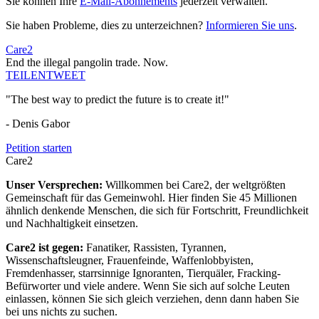
Sie können Ihre
E-Mail-Abonnements
jederzeit verwalten.
Sie haben Probleme, dies zu unterzeichnen?
Informieren Sie uns
.
Care2
End the illegal pangolin trade. Now.
TEILEN
TWEET
"The best way to predict the future is to create it!"
- Denis Gabor
Petition starten
Care2
Unser Versprechen:
Willkommen bei Care2, der weltgrößten
Gemeinschaft für das Gemeinwohl. Hier finden Sie 45 Millionen
ähnlich denkende Menschen, die sich für Fortschritt, Freundlichkeit
und Nachhaltigkeit einsetzen.
Care2 ist gegen:
Fanatiker, Rassisten, Tyrannen,
Wissenschaftsleugner, Frauenfeinde, Waffenlobbyisten,
Fremdenhasser, starrsinnige Ignoranten, Tierquäler, Fracking-
Befürworter und viele andere. Wenn Sie sich auf solche Leuten
einlassen, können Sie sich gleich verziehen, denn dann haben Sie
bei uns nichts zu suchen.