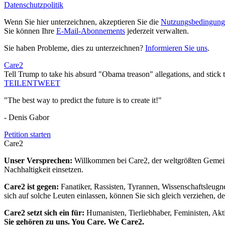
Datenschutzpolitik
Wenn Sie hier unterzeichnen, akzeptieren Sie die
Nutzungsbedingung
Sie können Ihre
E-Mail-Abonnements
jederzeit verwalten.
Sie haben Probleme, dies zu unterzeichnen?
Informieren Sie uns
.
Care2
Tell Trump to take his absurd "Obama treason" allegations, and stick t
TEILEN
TWEET
"The best way to predict the future is to create it!"
- Denis Gabor
Petition starten
Care2
Unser Versprechen:
Willkommen bei Care2, der weltgrößten Gemeins
Nachhaltigkeit einsetzen.
Care2 ist gegen:
Fanatiker, Rassisten, Tyrannen, Wissenschaftsleugn
sich auf solche Leuten einlassen, können Sie sich gleich verziehen, d
Care2 setzt sich ein für:
Humanisten, Tierliebhaber, Feministen, Akti
Sie gehören zu uns. You Care. We Care2.