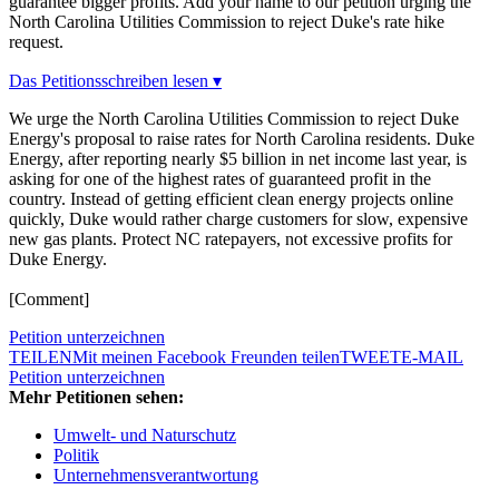
guarantee bigger profits. Add your name to our petition urging the
North Carolina Utilities Commission to reject Duke's rate hike
request.
Das Petitionsschreiben lesen ▾
We urge the North Carolina Utilities Commission to reject Duke
Energy's proposal to raise rates for North Carolina residents. Duke
Energy, after reporting nearly $5 billion in net income last year, is
asking for one of the highest rates of guaranteed profit in the
country. Instead of getting efficient clean energy projects online
quickly, Duke would rather charge customers for slow, expensive
new gas plants. Protect NC ratepayers, not excessive profits for
Duke Energy.
[Comment]
Petition unterzeichnen
TEILEN
Mit meinen Facebook Freunden teilen
TWEET
E-MAIL
Petition unterzeichnen
Mehr Petitionen sehen:
Umwelt- und Naturschutz
Politik
Unternehmensverantwortung