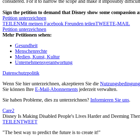
considered. For it to narrow the scope and make it impossibly difficult
Sign the petition to demand that Disney show some compassion and
Petition unterzeichnen
TEILEN
Mit meinen Facebook Freunden teilen
TWEET
E-MAIL
Petition unterzeichnen
Mehr Petitionen sehen:
Gesundheit
Menschenrechte
Medien, Kunst, Kultur
Unternehmensverantwortung
Datenschutzpolitik
Wenn Sie hier unterzeichnen, akzeptieren Sie die
Nutzungsbedingung
Sie können Ihre
E-Mail-Abonnements
jederzeit verwalten.
Sie haben Probleme, dies zu unterzeichnen?
Informieren Sie uns
.
Care2
Disney Is Making Disabled People's Lives Harder and Deeming Them I
TEILEN
TWEET
"The best way to predict the future is to create it!"