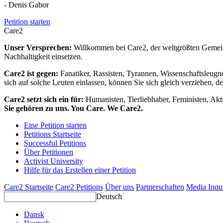
- Denis Gabor
Petition starten
Care2
Unser Versprechen:
Willkommen bei Care2, der weltgrößten Gemeins
Nachhaltigkeit einsetzen.
Care2 ist gegen:
Fanatiker, Rassisten, Tyrannen, Wissenschaftsleugn
sich auf solche Leuten einlassen, können Sie sich gleich verziehen, d
Care2 setzt sich ein für:
Humanisten, Tierliebhaber, Feministen, Akti
Sie gehören zu uns. You Care. We Care2.
Eine Petition starten
Petitions Startseite
Successful Petitions
Über Petitionen
Activist University
Hilfe für das Erstellen einer Petition
Care2 Startseite
Care2 Petitions
Über uns
Partnerschaften
Media Inqu
Deutsch
Dansk