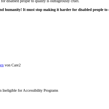
 for disabled people to qualify is outrageously cruel.
 humanity! It must stop making it harder for disabled people to qu
en
von Care2
neligible for Accessibility Programs