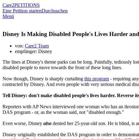
Care2
PETITIONS
Eine Petition starten
Durchsuchen
Menü
Disney Is Making Disabled People's Lives Harder and
von:
Care2 Team
empfänger: Disney
The lines at Disney's theme parks can be long. Painfully, tediously lo
disabled people to move towards the front of these long lines.
Now though, Disney is sharply curtailing
this program
- requiring an
contracted by Disney. And even people with very serious medical disab
Tell Disney: don't make disabled people's lives harder. Reverse its
Reporters with AP News interviewed one woman who has an ileostomy ba
DAS program - or, as the woman said, not "disabled enough."
Even worse, Disney
also
denied her 25-year-old son. He is blind, is au
Disney originally established the DAS program in order to demonstrat