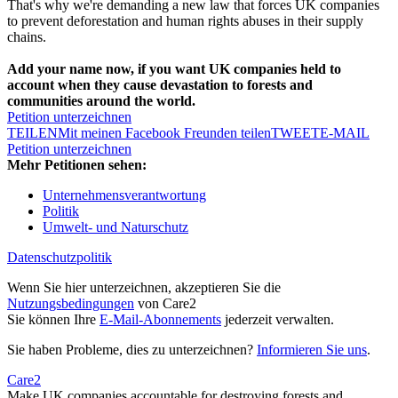
That's why we're demanding a new law that forces UK companies
to prevent deforestation and human rights abuses in their supply
chains.
Add your name now, if you want UK companies held to
account when they cause devastation to forests and
communities around the world.
Petition unterzeichnen
TEILEN
Mit meinen Facebook Freunden teilen
TWEET
E-MAIL
Petition unterzeichnen
Mehr Petitionen sehen:
Unternehmensverantwortung
Politik
Umwelt- und Naturschutz
Datenschutzpolitik
Wenn Sie hier unterzeichnen, akzeptieren Sie die
Nutzungsbedingungen
von Care2
Sie können Ihre
E-Mail-Abonnements
jederzeit verwalten.
Sie haben Probleme, dies zu unterzeichnen?
Informieren Sie uns
.
Care2
Make UK companies accountable for destroying forests and