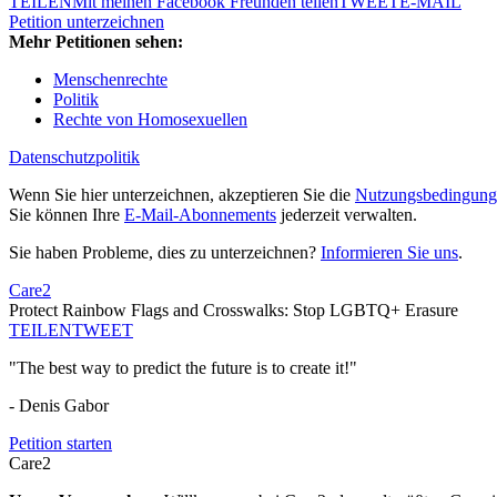
TEILEN
Mit meinen Facebook Freunden teilen
TWEET
E-MAIL
Petition unterzeichnen
Mehr Petitionen sehen:
Menschenrechte
Politik
Rechte von Homosexuellen
Datenschutzpolitik
Wenn Sie hier unterzeichnen, akzeptieren Sie die
Nutzungsbedingung
Sie können Ihre
E-Mail-Abonnements
jederzeit verwalten.
Sie haben Probleme, dies zu unterzeichnen?
Informieren Sie uns
.
Care2
Protect Rainbow Flags and Crosswalks: Stop LGBTQ+ Erasure
TEILEN
TWEET
"The best way to predict the future is to create it!"
- Denis Gabor
Petition starten
Care2