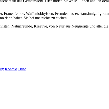
chaft für das Gemeinwohl. Hier finden Sie 45 Millionen ähnlich denke
er, Frauenfeinde, Waffenlobbyisten, Fremdenhasser, starrsinnige Ignora
enn dann haben Sie bei uns nichts zu suchen.
visten, Naturfreunde, Kreative, von Natur aus Neugierige und alle, die 
iry
Kontakt
Hilfe