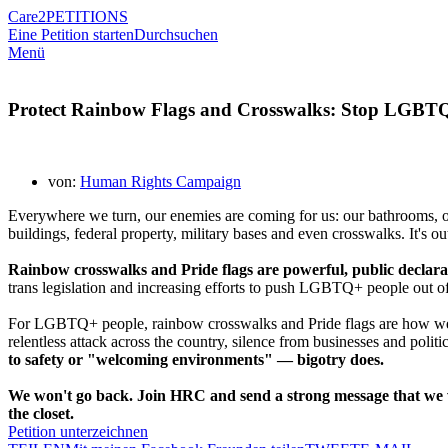
Care2
PETITIONS
Eine Petition starten
Durchsuchen
Menü
Protect Rainbow Flags and Crosswalks: Stop LGBT
von:
Human Rights Campaign
Everywhere we turn, our enemies are coming for us: our bathrooms, ou
buildings, federal property, military bases and even crosswalks. It's o
Rainbow crosswalks and Pride flags are powerful, public decla
trans legislation and increasing efforts to push LGBTQ+ people out of pu
For LGBTQ+ people, rainbow crosswalks and Pride flags are how we 
relentless attack across the country, silence from businesses and politi
to safety or "welcoming environments" — bigotry does.
We won't go back. Join HRC and send a strong message that we won
the closet.
Petition unterzeichnen