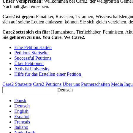
Unser Versprechen:
Willkommen bei Care2, der weltgrößten Gemeins
Nachhaltigkeit einsetzen.
Care2 ist gegen:
Fanatiker, Rassisten, Tyrannen, Wissenschaftsleugn
sich auf solche Leuten einlassen, können Sie sich gleich verziehen, d
Care2 setzt sich ein für:
Humanisten, Tierliebhaber, Feministen, Akti
Sie gehören zu uns. You Care. We Care2.
Eine Petition starten
Petitions Startseite
Successful Petitions
Über Petitionen
Activist University
Hilfe für das Erstellen einer Petition
Care2 Startseite
Care2 Petitions
Über uns
Partnerschaften
Media Inqu
Deutsch
Dansk
Deutsch
English
Español
Français
Italiano
Nederlands