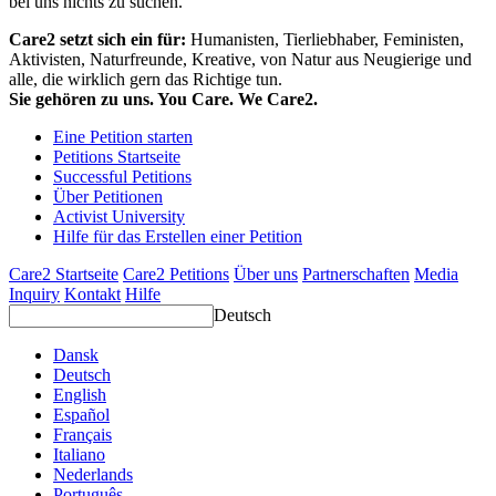
bei uns nichts zu suchen.
Care2 setzt sich ein für:
Humanisten, Tierliebhaber, Feministen,
Aktivisten, Naturfreunde, Kreative, von Natur aus Neugierige und
alle, die wirklich gern das Richtige tun.
Sie gehören zu uns. You Care. We Care2.
Eine Petition starten
Petitions Startseite
Successful Petitions
Über Petitionen
Activist University
Hilfe für das Erstellen einer Petition
Care2 Startseite
Care2 Petitions
Über uns
Partnerschaften
Media
Inquiry
Kontakt
Hilfe
Deutsch
Dansk
Deutsch
English
Español
Français
Italiano
Nederlands
Português