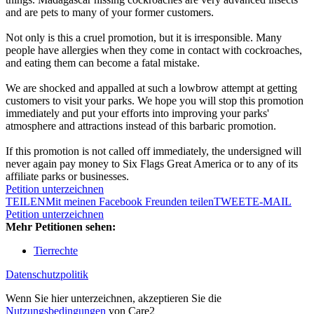
and are pets to many of your former customers.
Not only is this a cruel promotion, but it is irresponsible. Many
people have allergies when they come in contact with cockroaches,
and eating them can become a fatal mistake.
We are shocked and appalled at such a lowbrow attempt at getting
customers to visit your parks. We hope you will stop this promotion
immediately and put your efforts into improving your parks'
atmosphere and attractions instead of this barbaric promotion.
If this promotion is not called off immediately, the undersigned will
never again pay money to Six Flags Great America or to any of its
affiliate parks or businesses.
Petition unterzeichnen
TEILEN
Mit meinen Facebook Freunden teilen
TWEET
E-MAIL
Petition unterzeichnen
Mehr Petitionen sehen:
Tierrechte
Datenschutzpolitik
Wenn Sie hier unterzeichnen, akzeptieren Sie die
Nutzungsbedingungen
von Care2