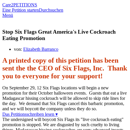
Care2
PETITIONS
Eine Petition starten
Durchsuchen
Menü
Stop Six Flags Great America's Live Cockroach
Eating Promotion
von:
Elizabeth Barranco
A printed copy of this petition has been
sent the the CEO of Six Flags, Inc. Thank
you to everyone for your support!
On September 29, 12 Six Flags locations will begin a new
promotion for their October halloween events. Guests that eat a live
Madagascar hissing cockroach will be allowed to skip ride lines for
the day. We demand that Six Flags cancel this barbaric promotion,
and we will boycott the company unless they do so.
Das Petitionsschreiben lesen ▾
The undersigned will boycott Six Flags its "live cockroach eating"
promotion is stopped. We are disgusted by such cruelty to living
things. Madagascar hissing cockroaches are very advanced insects