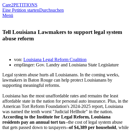
Care2
PETITIONS
Eine Petition starten
Durchsuchen
Menü
Tell Louisiana Lawmakers to support legal system
abuse reform
von:
Louisiana Legal Reform Coalition
empfänger: Gov. Landry and Louisiana State Legislature
Legal system abuse hurts all Louisianans. In the coming weeks,
lawmakers in Baton Rouge can help protect Louisianans by
supporting meaningful reforms.
Louisiana has the most unaffordable rates and remains the least
affordable state in the nation for personal auto insurance. Plus, in the
American Tort Reform Foundation's 2024-2025 report, Louisiana
was named the tenth worst "Judicial Hellhole" in the nation.
According to the Institute for Legal Reform, Louisiana
residents pay an annual tort tax
--the cost of legal system abuse
that gets passed down to taxpayers--
of $4,389 per household
, while