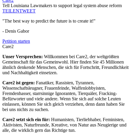
Care2
Tell Louisiana Lawmakers to support legal system abuse reform
TEILEN
TWEET
"The best way to predict the future is to create it!"
- Denis Gabor
Petition starten
Care2
Unser Versprechen:
Willkommen bei Care2, der weltgrößten
Gemeinschaft für das Gemeinwohl. Hier finden Sie 45 Millionen
ähnlich denkende Menschen, die sich für Fortschritt, Freundlichkeit
und Nachhaltigkeit einsetzen.
Care2 ist gegen:
Fanatiker, Rassisten, Tyrannen,
Wissenschaftsleugner, Frauenfeinde, Waffenlobbyisten,
Fremdenhasser, starrsinnige Ignoranten, Tierquäler, Fracking-
Befürworter und viele andere. Wenn Sie sich auf solche Leuten
einlassen, können Sie sich gleich verziehen, denn dann haben Sie
bei uns nichts zu suchen.
Care2 setzt sich ein für:
Humanisten, Tierliebhaber, Feministen,
Aktivisten, Naturfreunde, Kreative, von Natur aus Neugierige und
alle, die wirklich gern das Richtige tun.