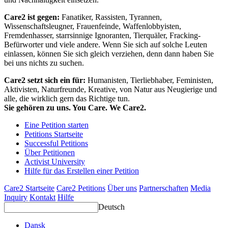
Care2 ist gegen:
Fanatiker, Rassisten, Tyrannen,
Wissenschaftsleugner, Frauenfeinde, Waffenlobbyisten,
Fremdenhasser, starrsinnige Ignoranten, Tierquäler, Fracking-
Befürworter und viele andere. Wenn Sie sich auf solche Leuten
einlassen, können Sie sich gleich verziehen, denn dann haben Sie
bei uns nichts zu suchen.
Care2 setzt sich ein für:
Humanisten, Tierliebhaber, Feministen,
Aktivisten, Naturfreunde, Kreative, von Natur aus Neugierige und
alle, die wirklich gern das Richtige tun.
Sie gehören zu uns. You Care. We Care2.
Eine Petition starten
Petitions Startseite
Successful Petitions
Über Petitionen
Activist University
Hilfe für das Erstellen einer Petition
Care2 Startseite
Care2 Petitions
Über uns
Partnerschaften
Media
Inquiry
Kontakt
Hilfe
Deutsch
Dansk