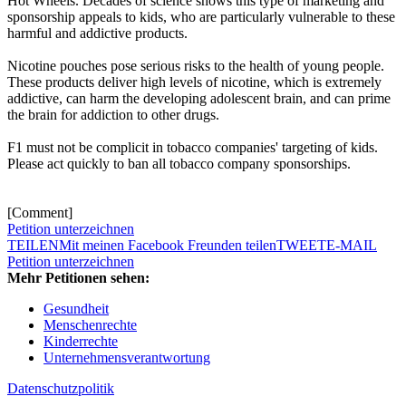
Hot Wheels. Decades of science shows this type of marketing and
sponsorship appeals to kids, who are particularly vulnerable to these
harmful and addictive products.
Nicotine pouches pose serious risks to the health of young people.
These products deliver high levels of nicotine, which is extremely
addictive, can harm the developing adolescent brain, and can prime
the brain for addiction to other drugs.
F1 must not be complicit in tobacco companies' targeting of kids.
Please act quickly to ban all tobacco company sponsorships.
[Comment]
Petition unterzeichnen
TEILEN
Mit meinen Facebook Freunden teilen
TWEET
E-MAIL
Petition unterzeichnen
Mehr Petitionen sehen:
Gesundheit
Menschenrechte
Kinderrechte
Unternehmensverantwortung
Datenschutzpolitik