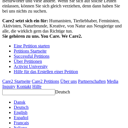
Befürworter und viele andere. Wenn Sie sich auf solche Leuten
einlassen, können Sie sich gleich verziehen, denn dann haben Sie
bei uns nichts zu suchen.
Care2 setzt sich ein für:
Humanisten, Tierliebhaber, Feministen,
Aktivisten, Naturfreunde, Kreative, von Natur aus Neugierige und
alle, die wirklich gern das Richtige tun.
Sie gehören zu uns. You Care. We Care2.
Eine Petition starten
Petitions Startseite
Successful Petitions
Über Petitionen
Activist University
Hilfe für das Erstellen einer Petition
Care2 Startseite
Care2 Petitions
Über uns
Partnerschaften
Media
Inquiry
Kontakt
Hilfe
Deutsch
Dansk
Deutsch
English
Español
Français
Italiano