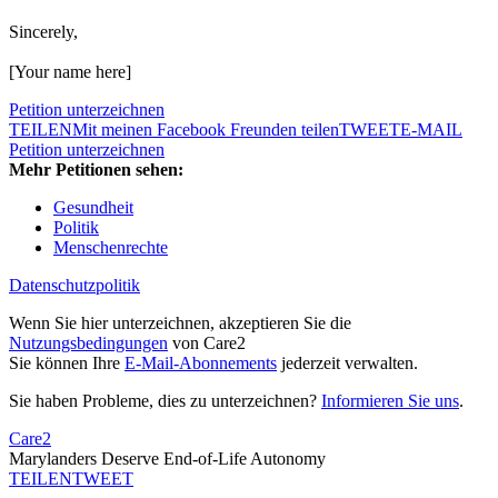
Sincerely,
[Your name here]
Petition unterzeichnen
TEILEN
Mit meinen Facebook Freunden teilen
TWEET
E-MAIL
Petition unterzeichnen
Mehr Petitionen sehen:
Gesundheit
Politik
Menschenrechte
Datenschutzpolitik
Wenn Sie hier unterzeichnen, akzeptieren Sie die
Nutzungsbedingungen
von Care2
Sie können Ihre
E-Mail-Abonnements
jederzeit verwalten.
Sie haben Probleme, dies zu unterzeichnen?
Informieren Sie uns
.
Care2
Marylanders Deserve End-of-Life Autonomy
TEILEN
TWEET