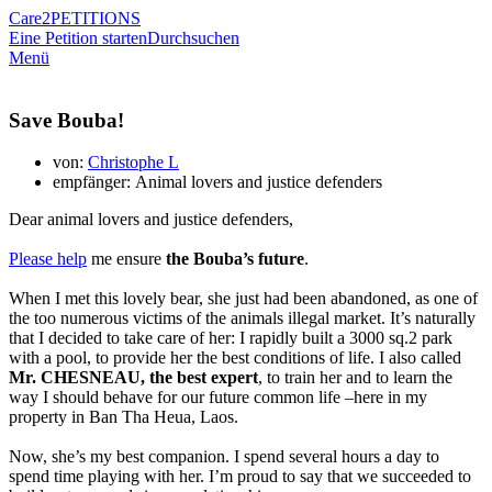
Care2
PETITIONS
Eine Petition starten
Durchsuchen
Menü
Save Bouba!
von:
Christophe L
empfänger: Animal lovers and justice defenders
Dear animal lovers and justice defenders,
Please help
me ensure
the Bouba’s future
.
When I met this lovely bear, she just had been abandoned, as one of
the too numerous victims of the animals illegal market. It’s naturally
that I decided to take care of her: I rapidly built a 3000 sq.2 park
with a pool, to provide her the best conditions of life. I also called
Mr. CHESNEAU, the best expert
, to train her and to learn the
way I should behave for our future common life –here in my
property in Ban Tha Heua, Laos.
Now, she’s my best companion. I spend several hours a day to
spend time playing with her. I’m proud to say that we succeeded to