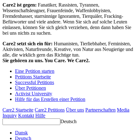
Care2 ist gegen:
Fanatiker, Rassisten, Tyrannen,
Wissenschaftsleugner, Frauenfeinde, Waffenlobbyisten,
Fremdenhasser, starrsinnige Ignoranten, Tierquäler, Fracking-
Befürworter und viele andere. Wenn Sie sich auf solche Leuten
einlassen, können Sie sich gleich verziehen, denn dann haben Sie
bei uns nichts zu suchen.
Care2 setzt sich ein für:
Humanisten, Tierliebhaber, Feministen,
Aktivisten, Naturfreunde, Kreative, von Natur aus Neugierige und
alle, die wirklich gern das Richtige tun.
Sie gehören zu uns. You Care. We Care2.
Eine Petition starten
Petitions Startseite
Successful Petitions
Über Petitionen
Activist University
Hilfe für das Erstellen einer Petition
Care2 Startseite
Care2 Petitions
Über uns
Partnerschaften
Media
Inquiry
Kontakt
Hilfe
Deutsch
Dansk
Deutsch