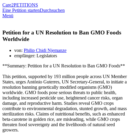
Care2
PETITIONS
Eine Petition starten
Durchsuchen
Menü
Petition for a UN Resolution to Ban GMO Foods
Worldwide
von:
Philip Chidi Njemanze
empfänger: Legislators
**Summary: Petition for a UN Resolution to Ban GMO Foods**
This petition, supported by 193 million people across UN Member
States, urges António Guterres, UN Secretary-General, to initiate a
resolution banning genetically modified organisms (GMO)
worldwide. GMO foods pose serious threats to public health,
including increased pesticide use, heightened cancer risks, organ
damage, and reproductive harm. Studies reveal GMO crops
contribute to environmental degradation, stunted growth, and mass
sterilization risks. Claims of nutritional benefits, such as enhanced
beta-carotene in golden rice, are misleading, while GMO crops
threaten food sovereignty and the livelihoods of natural seed
growers.