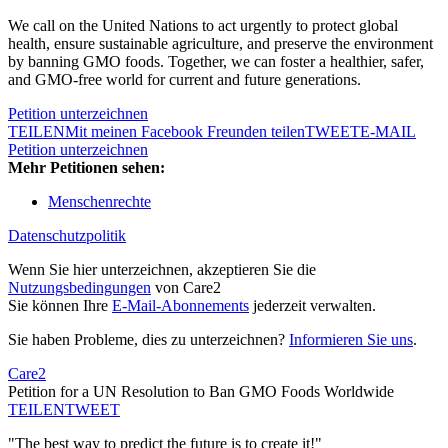
We call on the United Nations to act urgently to protect global
health, ensure sustainable agriculture, and preserve the environment
by banning GMO foods. Together, we can foster a healthier, safer,
and GMO-free world for current and future generations.
Petition unterzeichnen
TEILEN
Mit meinen Facebook Freunden teilen
TWEET
E-MAIL
Petition unterzeichnen
Mehr Petitionen sehen:
Menschenrechte
Datenschutzpolitik
Wenn Sie hier unterzeichnen, akzeptieren Sie die
Nutzungsbedingungen
von Care2
Sie können Ihre
E-Mail-Abonnements
jederzeit verwalten.
Sie haben Probleme, dies zu unterzeichnen?
Informieren Sie uns
.
Care2
Petition for a UN Resolution to Ban GMO Foods Worldwide
TEILEN
TWEET
"The best way to predict the future is to create it!"