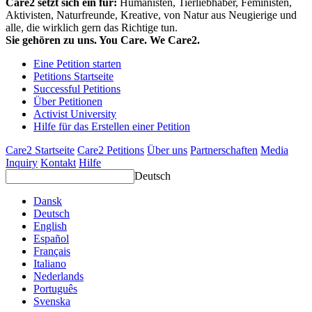
Care2 setzt sich ein für:
Humanisten, Tierliebhaber, Feministen,
Aktivisten, Naturfreunde, Kreative, von Natur aus Neugierige und
alle, die wirklich gern das Richtige tun.
Sie gehören zu uns. You Care. We Care2.
Eine Petition starten
Petitions Startseite
Successful Petitions
Über Petitionen
Activist University
Hilfe für das Erstellen einer Petition
Care2 Startseite
Care2 Petitions
Über uns
Partnerschaften
Media
Inquiry
Kontakt
Hilfe
Deutsch
Dansk
Deutsch
English
Español
Français
Italiano
Nederlands
Português
Svenska