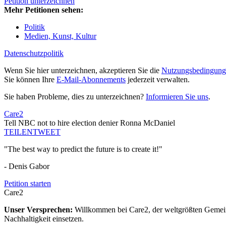
Petition unterzeichnen
Mehr Petitionen sehen:
Politik
Medien, Kunst, Kultur
Datenschutzpolitik
Wenn Sie hier unterzeichnen, akzeptieren Sie die
Nutzungsbedingung
Sie können Ihre
E-Mail-Abonnements
jederzeit verwalten.
Sie haben Probleme, dies zu unterzeichnen?
Informieren Sie uns
.
Care2
Tell NBC not to hire election denier Ronna McDaniel
TEILEN
TWEET
"The best way to predict the future is to create it!"
- Denis Gabor
Petition starten
Care2
Unser Versprechen:
Willkommen bei Care2, der weltgrößten Gemeins
Nachhaltigkeit einsetzen.