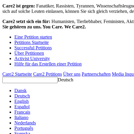
Care2 ist gegen:
Fanatiker, Rassisten, Tyrannen, Wissenschaftsleugn
sich auf solche Leuten einlassen, können Sie sich gleich verziehen, d
Care2 setzt sich ein für:
Humanisten, Tierliebhaber, Feministen, Akti
Sie gehören zu uns. You Care. We Care2.
Eine Petition starten
Petitions Startseite
Successful Petitions
Über Petitionen
Activist University
Hilfe für das Erstellen einer Petition
Care2 Startseite
Care2 Petitions
Über uns
Partnerschaften
Media Inqu
Deutsch
Dansk
Deutsch
English
Español
Français
Italiano
Nederlands
Português
Svenska