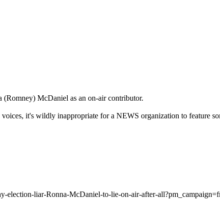
 (Romney) McDaniel as an on-air contributor.
voices, it's wildly inappropriate for a NEWS organization to feature
pay-election-liar-Ronna-McDaniel-to-lie-on-air-after-all?pm_camp