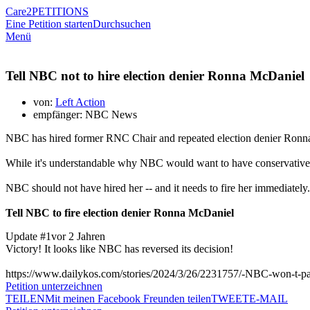
Care2
PETITIONS
Eine Petition starten
Durchsuchen
Menü
Tell NBC not to hire election denier Ronna McDaniel
von:
Left Action
empfänger: NBC News
NBC has hired former RNC Chair and repeated election denier Ronna
While it's understandable why NBC would want to have conservative 
NBC should not have hired her -- and it needs to fire her immediately.
Tell NBC to fire election denier Ronna McDaniel
Update #1
vor 2 Jahren
Victory! It looks like NBC has reversed its decision!
https://www.dailykos.com/stories/2024/3/26/2231757/-NBC-won-t-
Petition unterzeichnen
TEILEN
Mit meinen Facebook Freunden teilen
TWEET
E-MAIL