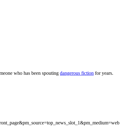
 someone who has been spouting
dangerous fiction
for years.
aign=front_page&pm_source=top_news_slot_1&pm_medium=web