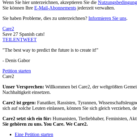
Wenn Sie hier unterzeichnen, akzeptieren Sie die
Nutzungsbedingung
Sie können Ihre
E-Mail-Abonnements
jederzeit verwalten.
Sie haben Probleme, dies zu unterzeichnen?
Informieren Sie uns
.
Care2
Save 27 Spanish cats!
TEILEN
TWEET
"The best way to predict the future is to create it!"
- Denis Gabor
Petition starten
Care2
Unser Versprechen:
Willkommen bei Care2, der weltgrößten Gemeins
Nachhaltigkeit einsetzen.
Care2 ist gegen:
Fanatiker, Rassisten, Tyrannen, Wissenschaftsleugn
sich auf solche Leuten einlassen, können Sie sich gleich verziehen, d
Care2 setzt sich ein für:
Humanisten, Tierliebhaber, Feministen, Akti
Sie gehören zu uns. You Care. We Care2.
Eine Petition starten