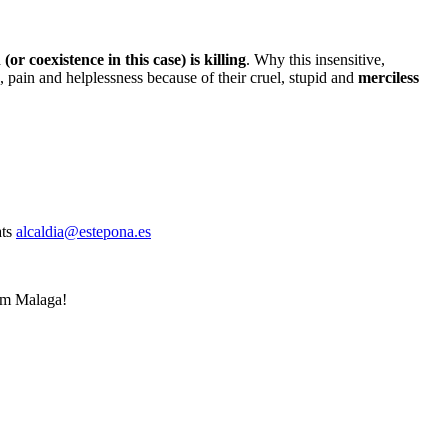
or coexistence in this case) is killing
. Why this insensitive,
 pain and helplessness because of their cruel, stupid and
merciless
ats
alcaldia@estepona.es
rom Malaga!