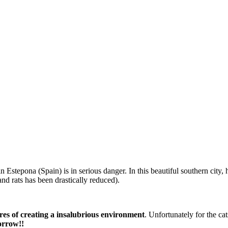
 in Estepona (Spain) is in serious danger. In this beautiful southern cit
nd rats has been drastically reduced).
res of creating a insalubrious environment
. Unfortunately for the ca
orrow!!