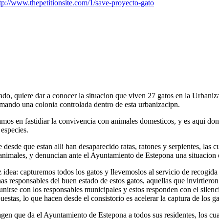
tp://www.thepetitionsite.com/1/save-proyecto-gato
do, quiere dar a conocer la situacion que viven 27 gatos en la Urbani
ormando una colonia controlada dentro de esta urbanizacipn.
mos en fastidiar la convivencia con animales domesticos, y es aqui d
especies.
desde que estan alli han desaparecido ratas, ratones y serpientes, las c
 animales, y denuncian ante el Ayuntamiento de Estepona una situacion de
idea: capturemos todos los gatos y llevemoslos al servicio de recogida
onas responsables del buen estado de estos gatos, aquellas que invirtier
rse con los responsables municipales y estos responden con el silencio,
uestas, lo que hacen desde el consistorio es acelerar la captura de los g
imagen que da el Ayuntamiento de Estepona a todos sus residentes, los c