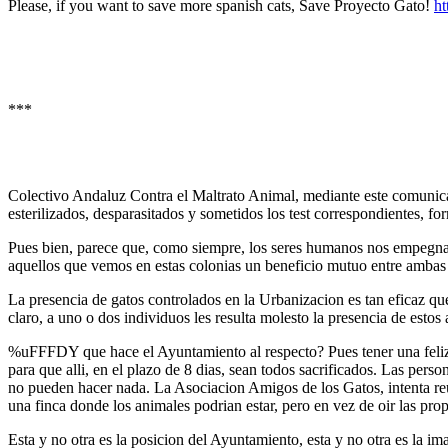
Please, if you want to save more spanish cats, Save Proyecto Gato!
ht
***
Colectivo Andaluz Contra el Maltrato Animal, mediante este comunica
esterilizados, desparasitados y sometidos los test correspondientes, f
Pues bien, parece que, como siempre, los seres humanos nos empegna
aquellos que vemos en estas colonias un beneficio mutuo entre ambas 
La presencia de gatos controlados en la Urbanizacion es tan eficaz que 
claro, a uno o dos individuos les resulta molesto la presencia de estos
%uFFFDY que hace el Ayuntamiento al respecto? Pues tener una feliz 
para que alli, en el plazo de 8 dias, sean todos sacrificados. Las pers
no pueden hacer nada. La Asociacion Amigos de los Gatos, intenta reuni
una finca donde los animales podrian estar, pero en vez de oir las prop
Esta y no otra es la posicion del Ayuntamiento, esta y no otra es la 