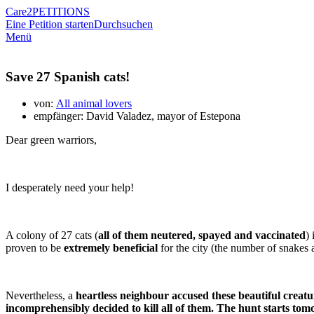
Care2
PETITIONS
Eine Petition starten
Durchsuchen
Menü
Save 27 Spanish cats!
von:
All animal lovers
empfänger: David Valadez, mayor of Estepona
Dear green warriors,
I desperately need your help!
A colony of 27 cats (
all of them neutered, spayed and vaccinated
)
proven to be
extremely beneficial
for the city (the number of snakes a
Nevertheless, a
heartless neighbour accused these beautiful creatu
incomprehensibly decided to kill all of them. The hunt starts tom