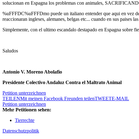
solucionan en Espagna los problemas con animales, SACRIFICA
%uFFFDC%uFFFDmo puede un italiano entender que aqui en vez de proteg
reaccionaran ingleses, alemanes, belgas etc... cuando en sus paises las
Simplemente, con el ultimo escandalo destapado en Espagna sobre fies
Saludos
Antonio V. Moreno Abolafio
Presidente Colectivo Andaluz Contra el Maltrato Animal
Petition unterzeichnen
TEILEN
Mit meinen Facebook Freunden teilen
TWEET
E-MAIL
Petition unterzeichnen
Mehr Petitionen sehen:
Tierrechte
Datenschutzpolitik