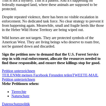
This is not a mystery. This is a pattern. And it's happening on
federally managed land, where these animals are supposed to be
protected.
Despite repeated violence, there has been no visible escalation in
enforcement. No dedicated task force. No clear strategy to prevent it
from happening again. Meanwhile, small and fragile herds like those
in the Heber Wild Horse Territory are being wiped out.
Wild horses are not targets. They are protected symbols of the
American West. They are living beings who deserve to roam free,
not be gunned down and discarded.
Sign the petition now to demand that the U.S. Forest Service
step in with real enforcement, allocate the resources needed to
find those responsible, and ensure these killings stop for good.
Petition unterzeichnen
TEILEN
Mit meinen Facebook Freunden teilen
TWEET
E-MAIL
Petition unterzeichnen
Mehr Petitionen sehen:
Tierrechte
Naturschutz
Datenschutzpolitik