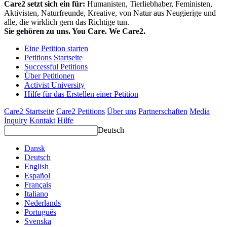
Care2 setzt sich ein für:
Humanisten, Tierliebhaber, Feministen,
Aktivisten, Naturfreunde, Kreative, von Natur aus Neugierige und
alle, die wirklich gern das Richtige tun.
Sie gehören zu uns. You Care. We Care2.
Eine Petition starten
Petitions Startseite
Successful Petitions
Über Petitionen
Activist University
Hilfe für das Erstellen einer Petition
Care2 Startseite
Care2 Petitions
Über uns
Partnerschaften
Media
Inquiry
Kontakt
Hilfe
Deutsch
Dansk
Deutsch
English
Español
Français
Italiano
Nederlands
Português
Svenska