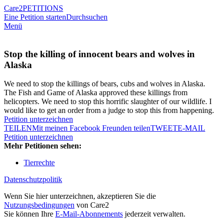
Care2
PETITIONS
Eine Petition starten
Durchsuchen
Menü
Stop the killing of innocent bears and wolves in
Alaska
We need to stop the killings of bears, cubs and wolves in Alaska.
The Fish and Game of Alaska approved these killings from
helicopters. We need to stop this horrific slaughter of our wildlife. I
would like to get an order from a judge to stop this from happening.
Petition unterzeichnen
TEILEN
Mit meinen Facebook Freunden teilen
TWEET
E-MAIL
Petition unterzeichnen
Mehr Petitionen sehen:
Tierrechte
Datenschutzpolitik
Wenn Sie hier unterzeichnen, akzeptieren Sie die
Nutzungsbedingungen
von Care2
Sie können Ihre
E-Mail-Abonnements
jederzeit verwalten.