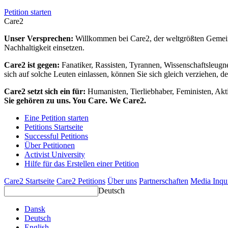
Petition starten
Care2
Unser Versprechen:
Willkommen bei Care2, der weltgrößten Gemeins
Nachhaltigkeit einsetzen.
Care2 ist gegen:
Fanatiker, Rassisten, Tyrannen, Wissenschaftsleugn
sich auf solche Leuten einlassen, können Sie sich gleich verziehen, d
Care2 setzt sich ein für:
Humanisten, Tierliebhaber, Feministen, Akti
Sie gehören zu uns. You Care. We Care2.
Eine Petition starten
Petitions Startseite
Successful Petitions
Über Petitionen
Activist University
Hilfe für das Erstellen einer Petition
Care2 Startseite
Care2 Petitions
Über uns
Partnerschaften
Media Inqu
Deutsch
Dansk
Deutsch
English