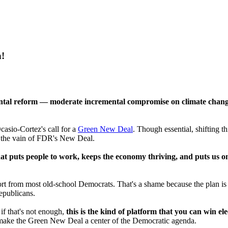
h!
ntal reform — moderate incremental compromise on climate change 
asio-Cortez's call for a
Green New Deal
. Though essential, shifting 
 in the vain of FDR's New Deal.
hat puts people to work, keeps the economy thriving, and puts us 
port from most old-school Democrats. That's a shame because the plan i
epublicans.
 if that's not enough,
this is the kind of platform that you can win el
d make the Green New Deal a center of the Democratic agenda.