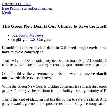
Care2
PETITIONS
Eine Petition starten
Durchsuchen
Menü
The Green New Deal Is Our Chance to Save the Eart
von:
Kevin Mathews
empfänger: U.S. Congress
It couldn't be more obvious that the U.S. needs major environme
have to avoid catastrophe.
That's why the Democratic party needs to embrace Rep. Alexandria Oc
it makes sense to tie it to a larger economic/jobs/public service plan
Of all the things the government spends money on,
a massive plan t
most worthwhile expenditures.
While the Green New Deal is picking up steam, it's still missing sup
people after they've heard about it
—
including a strong majority of R
This is the kind of platform that has the power to save the planet. And
party toward a greener, more prosperous future. Rally the troops an