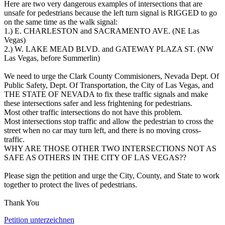
Here are two very dangerous examples of intersections that are
unsafe for pedestrians because the left turn signal is RIGGED to go
on the same time as the walk signal:
1.) E. CHARLESTON and SACRAMENTO AVE. (NE Las
Vegas)
2.) W. LAKE MEAD BLVD. and GATEWAY PLAZA ST. (NW
Las Vegas, before Summerlin)
We need to urge the Clark County Commisioners, Nevada Dept. Of
Public Safety, Dept. Of Transportation, the City of Las Vegas, and
THE STATE OF NEVADA to fix these traffic signals and make
these intersections safer and less frightening for pedestrians.
Most other traffic intersections do not have this problem.
Most intersections stop traffic and allow the pedestrian to cross the
street when no car may turn left, and there is no moving cross-
traffic.
WHY ARE THOSE OTHER TWO INTERSECTIONS NOT AS
SAFE AS OTHERS IN THE CITY OF LAS VEGAS??
Please sign the petition and urge the City, County, and State to work
together to protect the lives of pedestrians.
Thank You
Petition unterzeichnen