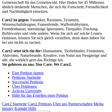
Gemeinschaft für das Gemeinwohl. Hier finden Sie 45 Millionen
ähnlich denkende Menschen, die sich für Fortschritt, Freundlichkeit
und Nachhaltigkeit einsetzen.
Care2 ist gegen:
Fanatiker, Rassisten, Tyrannen,
Wissenschaftsleugner, Frauenfeinde, Waffenlobbyisten,
Fremdenhasser, starrsinnige Ignoranten, Tierquäler, Fracking-
Befürworter und viele andere. Wenn Sie sich auf solche Leuten
einlassen, können Sie sich gleich verziehen, denn dann haben Sie
bei uns nichts zu suchen.
Care2 setzt sich ein für:
Humanisten, Tierliebhaber, Feministen,
Aktivisten, Naturfreunde, Kreative, von Natur aus Neugierige und
alle, die wirklich gern das Richtige tun.
Sie gehören zu uns. You Care. We Care2.
Eine Petition starten
Petitions Startseite
Successful Petitions
Über Petitionen
Activist University
Hilfe für das Erstellen einer Petition
Care2 Startseite
Care2 Petitions
Über uns
Partnerschaften
Media
Inquiry
Kontakt
Hilfe