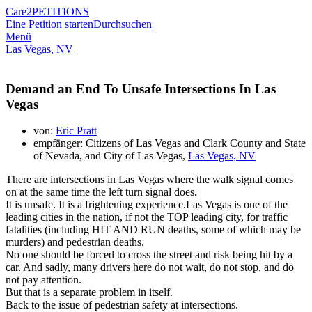
Care2
PETITIONS
Eine Petition starten
Durchsuchen
Menü
Las Vegas, NV
Demand an End To Unsafe Intersections In Las
Vegas
von:
Eric Pratt
empfänger: Citizens of Las Vegas and Clark County and State
of Nevada, and City of Las Vegas,
Las Vegas, NV
There are intersections in Las Vegas where the walk signal comes
on at the same time the left turn signal does.
It is unsafe. It is a frightening experience.Las Vegas is one of the
leading cities in the nation, if not the TOP leading city, for traffic
fatalities (including HIT AND RUN deaths, some of which may be
murders) and pedestrian deaths.
No one should be forced to cross the street and risk being hit by a
car. And sadly, many drivers here do not wait, do not stop, and do
not pay attention.
But that is a separate problem in itself.
Back to the issue of pedestrian safety at intersections.