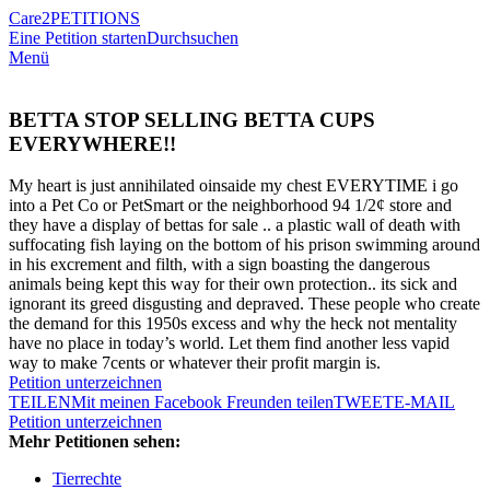
Care2
PETITIONS
Eine Petition starten
Durchsuchen
Menü
BETTA STOP SELLING BETTA CUPS
EVERYWHERE!!
My heart is just annihilated oinsaide my chest EVERYTIME i go
into a Pet Co or PetSmart or the neighborhood 94 1/2¢ store and
they have a display of bettas for sale .. a plastic wall of death with
suffocating fish laying on the bottom of his prison swimming around
in his excrement and filth, with a sign boasting the dangerous
animals being kept this way for their own protection.. its sick and
ignorant its greed disgusting and depraved. These people who create
the demand for this 1950s excess and why the heck not mentality
have no place in today’s world. Let them find another less vapid
way to make 7cents or whatever their profit margin is.
Petition unterzeichnen
TEILEN
Mit meinen Facebook Freunden teilen
TWEET
E-MAIL
Petition unterzeichnen
Mehr Petitionen sehen:
Tierrechte