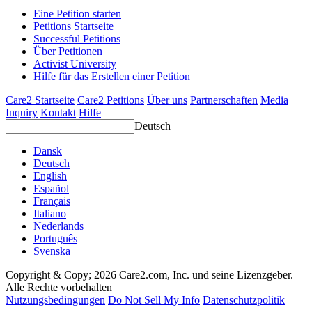
Eine Petition starten
Petitions Startseite
Successful Petitions
Über Petitionen
Activist University
Hilfe für das Erstellen einer Petition
Care2 Startseite
Care2 Petitions
Über uns
Partnerschaften
Media
Inquiry
Kontakt
Hilfe
Deutsch
Dansk
Deutsch
English
Español
Français
Italiano
Nederlands
Português
Svenska
Copyright & Copy; 2026 Care2.com, Inc. und seine Lizenzgeber.
Alle Rechte vorbehalten
Nutzungsbedingungen
Do Not Sell My Info
Datenschutzpolitik