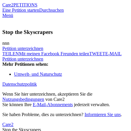
Care2
PETITIONS
Eine Petition starten
Durchsuchen
Menü
Stop the Skyscrapers
nnn
Petition unterzeichnen
TEILEN
Mit meinen Facebook Freunden teilen
TWEET
E-MAIL
Petition unterzeichnen
Mehr Petitionen sehen:
Umwelt- und Naturschutz
Datenschutzpolitik
Wenn Sie hier unterzeichnen, akzeptieren Sie die
Nutzungsbedingungen
von Care2
Sie können Ihre
E-Mail-Abonnements
jederzeit verwalten.
Sie haben Probleme, dies zu unterzeichnen?
Informieren Sie uns
.
Care2
Stop the Skyscrapers