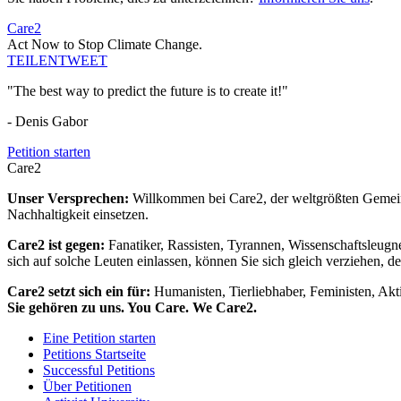
Care2
Act Now to Stop Climate Change.
TEILEN
TWEET
"The best way to predict the future is to create it!"
- Denis Gabor
Petition starten
Care2
Unser Versprechen:
Willkommen bei Care2, der weltgrößten Gemeins
Nachhaltigkeit einsetzen.
Care2 ist gegen:
Fanatiker, Rassisten, Tyrannen, Wissenschaftsleugn
sich auf solche Leuten einlassen, können Sie sich gleich verziehen, d
Care2 setzt sich ein für:
Humanisten, Tierliebhaber, Feministen, Akti
Sie gehören zu uns. You Care. We Care2.
Eine Petition starten
Petitions Startseite
Successful Petitions
Über Petitionen