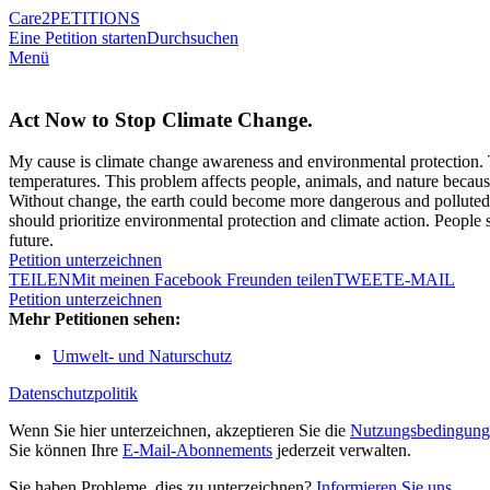
Care2
PETITIONS
Eine Petition starten
Durchsuchen
Menü
Act Now to Stop Climate Change.
My cause is climate change awareness and environmental protection. Thi
temperatures. This problem affects people, animals, and nature because
Without change, the earth could become more dangerous and polluted. 
should prioritize environmental protection and climate action. People 
future.
Petition unterzeichnen
TEILEN
Mit meinen Facebook Freunden teilen
TWEET
E-MAIL
Petition unterzeichnen
Mehr Petitionen sehen:
Umwelt- und Naturschutz
Datenschutzpolitik
Wenn Sie hier unterzeichnen, akzeptieren Sie die
Nutzungsbedingung
Sie können Ihre
E-Mail-Abonnements
jederzeit verwalten.
Sie haben Probleme, dies zu unterzeichnen?
Informieren Sie uns
.