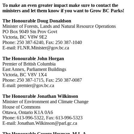
To make an even greater impact make sure to contact the
ministers and let them know if you want to Grow BC Parks!
The Honourable Doug Donaldson
Minister of Forests, Lands and Natural Resource Operations
PO Box 9049 Stn Prov Govt
Victoria, BC V8W 9E2
Phone: 250 387-6240, Fax: 250 387-1040
E-mail: FLNR.Minister@gov.bc.ca
The Honourable John Horgan
Premier of British Columbia
East Annex, Parliament Buildings
Victoria, BC V8V 1X4
Phone: 250 387-1715, Fax: 250 387-0087
E-mail: premier@gov.bc.ca
The Honourable Jonathan Wilkinson
Minister of Environment and Climate Change
House of Commons
Ottawa, Ontario K1A 0A6
Phone: 613-996-5322, Fax: 613-996-5323
E-mail: Jonathan.Wilkinson@parl.gc.ca
The Honourable George Heyman, M.L.A.