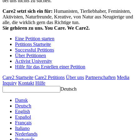
bei uns nichts zu suchen.
Care2 setzt sich ein für:
Humanisten, Tierliebhaber, Feministen,
Aktivisten, Naturfreunde, Kreative, von Natur aus Neugierige und
alle, die wirklich gern das Richtige tun.
Sie gehören zu uns. You Care. We Care2.
Eine Petition starten
Petitions Startseite
Successful Petitions
Über Petitionen
Activist University
Hilfe für das Erstellen einer Petition
Care2 Startseite
Care2 Petitions
Über uns
Partnerschaften
Media
Inquiry
Kontakt
Hilfe
Deutsch
Dansk
Deutsch
English
Español
Français
Italiano
Nederlands
Português