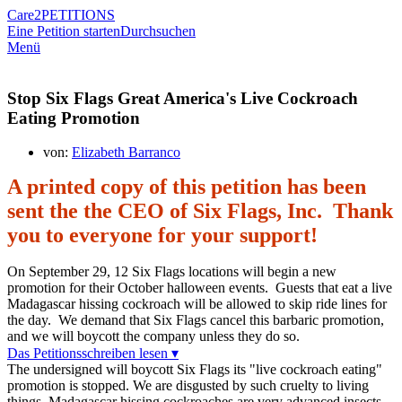
Care2
PETITIONS
Eine Petition starten
Durchsuchen
Menü
Stop Six Flags Great America's Live Cockroach
Eating Promotion
von:
Elizabeth Barranco
A printed copy of this petition has been
sent the the CEO of Six Flags, Inc. Thank
you to everyone for your support!
On September 29, 12 Six Flags locations will begin a new
promotion for their October halloween events. Guests that eat a live
Madagascar hissing cockroach will be allowed to skip ride lines for
the day. We demand that Six Flags cancel this barbaric promotion,
and we will boycott the company unless they do so.
Das Petitionsschreiben lesen ▾
The undersigned will boycott Six Flags its "live cockroach eating"
promotion is stopped. We are disgusted by such cruelty to living
things. Madagascar hissing cockroaches are very advanced insects