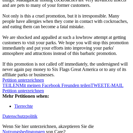
and are pets to many of your former customers.
Not only is this a cruel promotion, but it is irresponsible. Many
people have allergies when they come in contact with cockroaches,
and eating them can become a fatal mistake.
We are shocked and appalled at such a lowbrow attempt at getting
customers to visit your parks. We hope you will stop this promotion
immediately and put your efforts into improving your parks'
atmosphere and attractions instead of this barbaric promotion.
If this promotion is not called off immediately, the undersigned will
never again pay money to Six Flags Great America or to any of its
affiliate parks or businesses.
Petition unterzeichnen
TEILEN
Mit meinen Facebook Freunden teilen
TWEET
E-MAIL
Petition unterzeichnen
Mehr Petitionen sehen:
Tierrechte
Datenschutzpolitik
Wenn Sie hier unterzeichnen, akzeptieren Sie die
Nutzungsbedingungen
von Care2