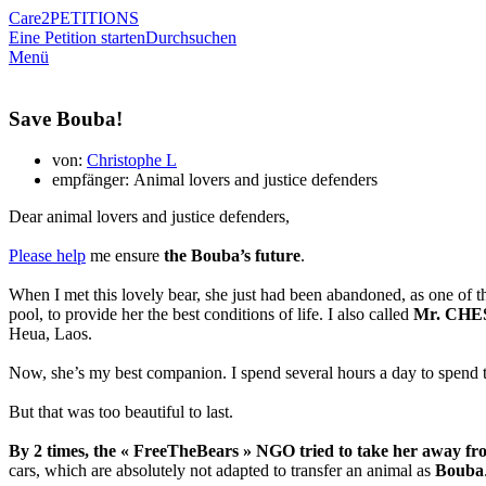
Care2
PETITIONS
Eine Petition starten
Durchsuchen
Menü
Save Bouba!
von:
Christophe L
empfänger: Animal lovers and justice defenders
Dear animal lovers and justice defenders,
Please help
me ensure
the Bouba’s future
.
When I met this lovely bear, she just had been abandoned, as one of the 
pool, to provide her the best conditions of life. I also called
Mr. CHES
Heua, Laos.
Now, she’s my best companion. I spend several hours a day to spend ti
But that was too beautiful to last.
By 2 times, the « FreeTheBears » NGO tried to take her away f
cars, which are absolutely not adapted to transfer an animal as
Bouba