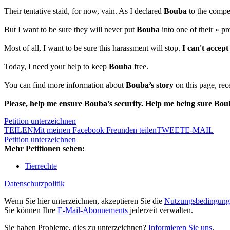
Their tentative staid, for now, vain. As I declared
Bouba
to the compet
But I want to be sure they will never put
Bouba
into one of their « pr
Most of all, I want to be sure this harassment will stop.
I can't accept
Today, I need your help to keep
Bouba
free.
You can find more information about
Bouba’s story
on this page, rec
Please, help me ensure Bouba’s security. Help me being sure Bou
Petition unterzeichnen
TEILEN
Mit meinen Facebook Freunden teilen
TWEET
E-MAIL
Petition unterzeichnen
Mehr Petitionen sehen:
Tierrechte
Datenschutzpolitik
Wenn Sie hier unterzeichnen, akzeptieren Sie die
Nutzungsbedingung
Sie können Ihre
E-Mail-Abonnements
jederzeit verwalten.
Sie haben Probleme, dies zu unterzeichnen?
Informieren Sie uns
.