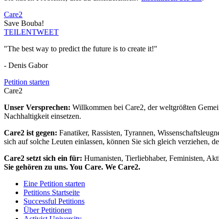
Care2
Save Bouba!
TEILEN
TWEET
"The best way to predict the future is to create it!"
- Denis Gabor
Petition starten
Care2
Unser Versprechen:
Willkommen bei Care2, der weltgrößten Gemeins
Nachhaltigkeit einsetzen.
Care2 ist gegen:
Fanatiker, Rassisten, Tyrannen, Wissenschaftsleugn
sich auf solche Leuten einlassen, können Sie sich gleich verziehen, d
Care2 setzt sich ein für:
Humanisten, Tierliebhaber, Feministen, Akti
Sie gehören zu uns. You Care. We Care2.
Eine Petition starten
Petitions Startseite
Successful Petitions
Über Petitionen
Activist University