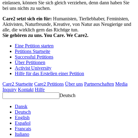
einlassen, können Sie sich gleich verziehen, denn dann haben Sie
bei uns nichts zu suchen.
Care2 setzt sich ein für:
Humanisten, Tierliebhaber, Feministen,
Aktivisten, Naturfreunde, Kreative, von Natur aus Neugierige und
alle, die wirklich gern das Richtige tun.
Sie gehören zu uns. You Care. We Care2.
Eine Petition starten
Petitions Startseite
Successful Petitions
Über Petitionen
Activist University
Hilfe für das Erstellen einer Petition
Care2 Startseite
Care2 Petitions
Über uns
Partnerschaften
Media
Inquiry
Kontakt
Hilfe
Deutsch
Dansk
Deutsch
English
Español
Français
Italiano