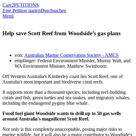
Care2
PETITIONS
Eine Petition starten
Durchsuchen
Menü
Help save Scott Reef from Woodside’s gas plans
von:
Australian Marine Conservation Society - AMCS
empfänger: Federal Environment Minister, Murray Watt, and
WA Environment Minister, Matthew Swinbourn
Off Western Australia's Kimberley coast lies Scott Reef, one of
Australia's most important and biodiverse coral reefs.
It supports more than a thousand species, including reef-building
corals and fish, green turtles and sea snakes, and migratory whales,
including the endangered pygmy blue whale.
Fossil fuel giant Woodside wants to drill up to 50 gas wells
around Australia's magnificent Scott Reef.
Not only is this completely unacceptable, posing major risks to
marine wildlife, but it will also be a major contributor to Woodside's