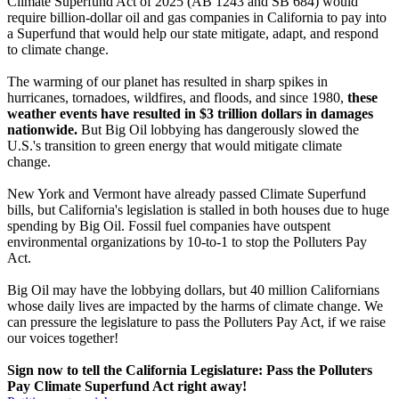
Climate Superfund Act of 2025 (AB 1243 and SB 684) would
require billion-dollar oil and gas companies in California to pay into
a Superfund that would help our state mitigate, adapt, and respond
to climate change.
The warming of our planet has resulted in sharp spikes in
hurricanes, tornadoes, wildfires, and floods, and since 1980,
these
weather events have resulted in $3 trillion dollars in damages
nationwide.
But Big Oil lobbying has dangerously slowed the
U.S.'s transition to green energy that would mitigate climate
change.
New York and Vermont have already passed Climate Superfund
bills, but California's legislation is stalled in both houses due to huge
spending by Big Oil. Fossil fuel companies have outspent
environmental organizations by 10-to-1 to stop the Polluters Pay
Act.
Big Oil may have the lobbying dollars, but 40 million Californians
whose daily lives are impacted by the harms of climate change. We
can pressure the legislature to pass the Polluters Pay Act, if we raise
our voices together!
Sign now to tell the California Legislature: Pass the Polluters
Pay Climate Superfund Act right away!