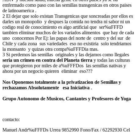
emfermado como paso con las semillas transgenicas en otros paises
de latinoamerica .
2 El dejar que solo existan Transgenicas que soncreadas por ellos es
darles un monopolio y despues la comida no tendra ni sabor ni un
codigo real de conocimiento es algo artificial que ser%uFFFD
tambien eliminar muchos de los variados alimentos que hay de cada
uno conocemos Por Ej: las papas del norte de centro y del sur de
Chile y cada zona sus variedades eso no existiria solo tendriamos
la monsanto y quizas otra compa%uFFFDia mas.
3 Si perdemos las semillas originales y las dejamos como Ilegales
seria un crimen en contra del Planeta tierra
y todas las culturas
que protegieron por miles de a%uFFFDos las semillas nativas y
ahora por un negocio quieren eliminar eso???
Nos Oponemos totalmente a la privatizacion de Semillas y
rechazamos Absolutamente esa Iniciativa
.
Grupo Autonomo de Musicos, Cantantes y Profesores de Yoga
contacto:
Manuel Andr%uFFFDs Urrea 9852990 Fono/Fax / 62292930 Cel