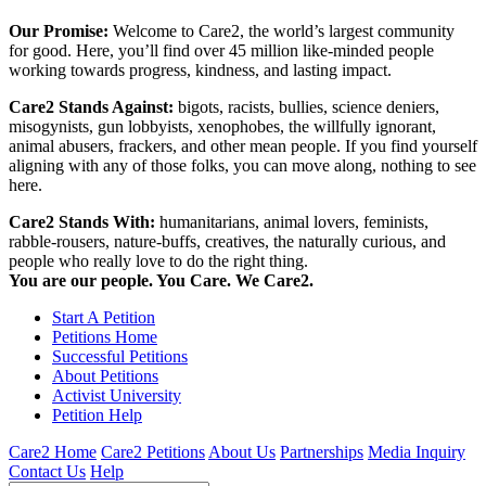
Our Promise:
Welcome to Care2, the world’s largest community
for good. Here, you’ll find over 45 million like-minded people
working towards progress, kindness, and lasting impact.
Care2 Stands Against:
bigots, racists, bullies, science deniers,
misogynists, gun lobbyists, xenophobes, the willfully ignorant,
animal abusers, frackers, and other mean people. If you find yourself
aligning with any of those folks, you can move along, nothing to see
here.
Care2 Stands With:
humanitarians, animal lovers, feminists,
rabble-rousers, nature-buffs, creatives, the naturally curious, and
people who really love to do the right thing.
You are our people. You Care. We Care2.
Start A Petition
Petitions Home
Successful Petitions
About Petitions
Activist University
Petition Help
Care2 Home
Care2 Petitions
About Us
Partnerships
Media Inquiry
Contact Us
Help