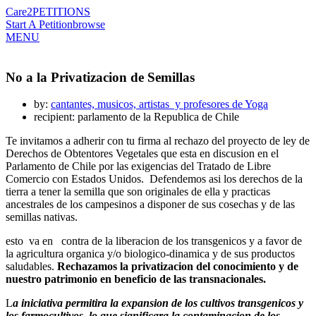
Care2
PETITIONS
Start A Petition
browse
MENU
No a la Privatizacion de Semillas
by:
cantantes, musicos, artistas y profesores de Yoga
recipient: parlamento de la Republica de Chile
Te invitamos a adherir con tu firma al rechazo del proyecto de ley de
Derechos de Obtentores Vegetales que esta en discusion en el
Parlamento de Chile por las exigencias del Tratado de Libre
Comercio con Estados Unidos. Defendemos asi los derechos de la
tierra a tener la semilla que son originales de ella y practicas
ancestrales de los campesinos a disponer de sus cosechas y de las
semillas nativas.
esto va en contra de la liberacion de los transgenicos y a favor de
la agricultura organica y/o biologico-dinamica y de sus productos
saludables.
Rechazamos la privatizacion del conocimiento y de
nuestro patrimonio en beneficio de las transnacionales.
L
a iniciativa permitira la expansion de los cultivos transgenicos y
los farmocultivos, lo que significara la contaminacion de los