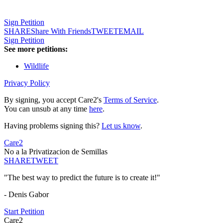
Sign Petition
SHARE
Share With Friends
TWEET
EMAIL
Sign Petition
See more petitions:
Wildlife
Privacy Policy
By signing, you accept Care2's
Terms of Service
.
You can unsub at any time
here
.
Having problems signing this?
Let us know
.
Care2
No a la Privatizacion de Semillas
SHARE
TWEET
"The best way to predict the future is to create it!"
- Denis Gabor
Start Petition
Care2