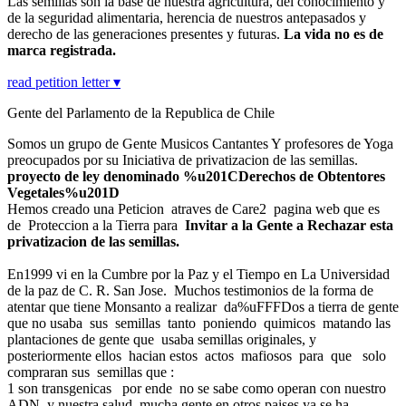
Las semillas son la base de nuestra agricultura, del conocimiento y
de la seguridad alimentaria, herencia de nuestros antepasados y
derecho de las generaciones presentes y futuras.
La vida no es de
marca registrada.
read petition letter ▾
Gente del Parlamento de la Republica de Chile
Somos un grupo de Gente Musicos Cantantes Y profesores de Yoga
preocupados por su Iniciativa de privatizacion de las semillas.
proyecto de ley denominado %u201CDerechos de Obtentores
Vegetales%u201D
Hemos creado una Peticion atraves de Care2 pagina web que es
de Proteccion a la Tierra para
Invitar a la Gente a Rechazar esta
privatizacion de las semillas.
En1999 vi en la Cumbre por la Paz y el Tiempo en La Universidad
de la paz de C. R. San Jose. Muchos testimonios de la forma de
atentar que tiene Monsanto a realizar da%uFFFDos a tierra de gente
que no usaba sus semillas tanto poniendo quimicos matando las
plantaciones de gente que usaba semillas originales, y
posteriormente ellos hacian estos actos mafiosos para que solo
compraran sus semillas que :
1 son transgenicas por ende no se sabe como operan con nuestro
ADN y nuestra salud, mucha gente en otros paises ya se ha