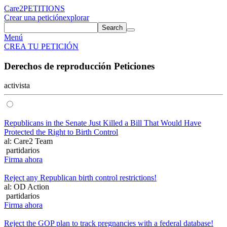
Care2
PETITIONS
Crear una petición
explorar
Search
Menú
CREA TU PETICIÓN
Derechos de reproducción Peticiones
activista
Republicans in the Senate Just Killed a Bill That Would Have
Protected the Right to Birth Control
al: Care2 Team
partidarios
Firma ahora
Reject any Republican birth control restrictions!
al: OD Action
partidarios
Firma ahora
Reject the GOP plan to track pregnancies with a federal database!