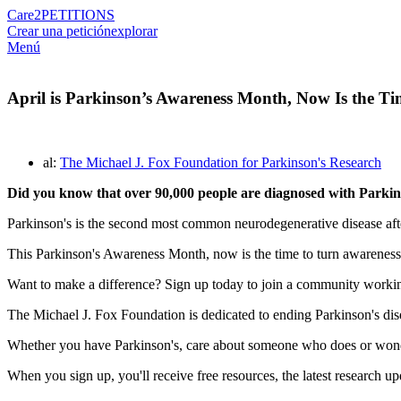
Care2
PETITIONS
Crear una petición
explorar
Menú
April is Parkinson’s Awareness Month, Now Is the Ti
al:
The Michael J. Fox Foundation for Parkinson's Research
Did you know that over 90,000 people are diagnosed with Parkins
Parkinson's is the second most common neurodegenerative disease af
This Parkinson's Awareness Month, now is the time to turn awareness 
Want to make a difference? Sign up today to join a community working
The Michael J. Fox Foundation is dedicated to ending Parkinson's disea
Whether you have Parkinson's, care about someone who does or wond
When you sign up, you'll receive free resources, the latest research 