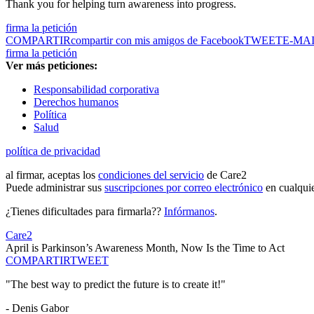
Thank you for helping turn awareness into progress.
firma la petición
COMPARTIR
compartir con mis amigos de Facebook
TWEET
E-MA
firma la petición
Ver más peticiones:
Responsabilidad corporativa
Derechos humanos
Política
Salud
política de privacidad
al firmar, aceptas los
condiciones del servicio
de Care2
Puede administrar sus
suscripciones por correo electrónico
en cualqui
¿Tienes dificultades para firmarla??
Infórmanos
.
Care2
April is Parkinson’s Awareness Month, Now Is the Time to Act
COMPARTIR
TWEET
"The best way to predict the future is to create it!"
- Denis Gabor