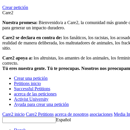
Crear petición
Care2
Nuestra promesa:
Bienvenido/a a Care2, la comunidad más grande del
para generar un impacto duradero.
Care2 se declara en contra de:
los fanáticos, los racistas, los acosa
realidad de manera deliberada, los maltratadores de animales, los frack
sitio.
Care2 apoya a:
los altruistas, los amantes de los animales, los femin
correcto.
Tú eres nuestra gente. Tú te preocupas. Nosotros nos preocupa
Crear una petición
Petitions inicio
Successful Petitions
acerca de las peticiones
Activist University
Ayuda para crear una petición
Care2 inicio
Care2 Petitions
acerca de nosotros
asociaciones
Media In
Español