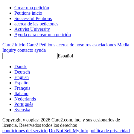
Crear una petición
Petitions inicio
Successful Petitions
acerca de las peticiones
Activist University
Ayuda para crear una petición
Care2 inicio
Care2 Petitions
acerca de nosotros
asociaciones
Media
Inquiry
contacto
ayuda
Español
Dansk
Deutsch
English
Español
Français
Italiano
Nederlands
Português
Svenska
Copyright y copias; 2026 Care2.com, inc. y sus cesionarios de
licencia. Reservados todos los derechos
condiciones del servicio
Do Not Sell My Info
política de privacidad