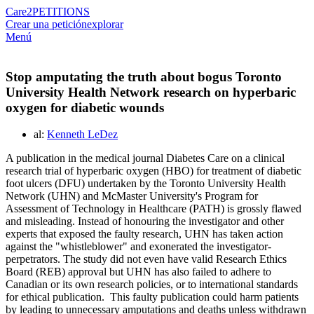
Care2
PETITIONS
Crear una petición
explorar
Menú
Stop amputating the truth about bogus Toronto
University Health Network research on hyperbaric
oxygen for diabetic wounds
al:
Kenneth LeDez
A publication in the medical journal Diabetes Care on a clinical
research trial of hyperbaric oxygen (HBO) for treatment of diabetic
foot ulcers (DFU) undertaken by the Toronto University Health
Network (UHN) and McMaster University's Program for
Assessment of Technology in Healthcare (PATH) is grossly flawed
and misleading. Instead of honouring the investigator and other
experts that exposed the faulty research, UHN has taken action
against the "whistleblower" and exonerated the investigator-
perpetrators. The study did not even have valid Research Ethics
Board (REB) approval but UHN has also failed to adhere to
Canadian or its own research policies, or to international standards
for ethical publication. This faulty publication could harm patients
by leading to unnecessary amputations and deaths unless withdrawn