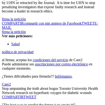
by UHN or retracted by the Journal. It is time for UHN to stop
penalizing investigators that expose faulty research and instead
become a leader in research ethics.
firma la petición
COMPARTIR
compartir con mis amigos de Facebook
TWEET
E-
MAIL
firma la petición
Ver más peticiones:
Salud
política de privacidad
al firmar, aceptas los
condiciones del servicio
de Care2
Puede administrar sus
suscripciones por correo electrónico
en
cualquier momento.
¿Tienes dificultades para firmarla??
Infórmanos
.
Care2
Stop amputating the truth about bogus Toronto University Health
Network research on hyperbaric oxygen for diabetic wounds
COMPARTIR
TWEET
"The best way to predict the future is to create it!"