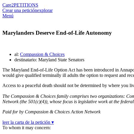
Care2
PETITIONS
Crear una petición
explorar
Menú
Marylanders Deserve End-of-Life Autonomy
al:
Compassion & Choices
destinatario: Maryland State Senators
The Maryland End-of-Life Option Act has been introduced in Annapoli
would give qualified terminally ill adults the option to request and re
Access to a peaceful death should not be determined by where you liv
The Compassion & Choices family comprises two organizations: Comp
Network (the 501(c)(4)), whose focus is legislative work at the federal 
Paid for by Compassion & Choices Action Network
leer la carta de la petición ▾
To whom it may concern: