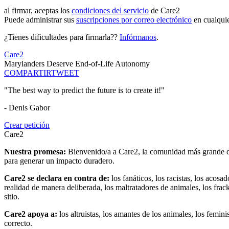
al firmar, aceptas los
condiciones del servicio
de Care2
Puede administrar sus
suscripciones por correo electrónico
en cualqui
¿Tienes dificultades para firmarla??
Infórmanos
.
Care2
Marylanders Deserve End-of-Life Autonomy
COMPARTIR
TWEET
"The best way to predict the future is to create it!"
- Denis Gabor
Crear petición
Care2
Nuestra promesa:
Bienvenido/a a Care2, la comunidad más grande del
para generar un impacto duradero.
Care2 se declara en contra de:
los fanáticos, los racistas, los acosa
realidad de manera deliberada, los maltratadores de animales, los frack
sitio.
Care2 apoya a:
los altruistas, los amantes de los animales, los femin
correcto.