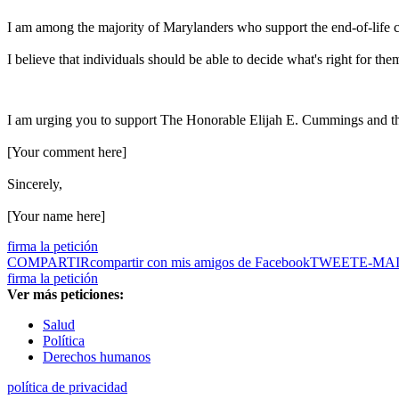
I am among the majority of Marylanders who support the end-of-life car
I believe that individuals should be able to decide what's right for them 
I am urging you to support The Honorable Elijah E. Cummings and t
[Your comment here]
Sincerely,
[Your name here]
firma la petición
COMPARTIR
compartir con mis amigos de Facebook
TWEET
E-MA
firma la petición
Ver más peticiones:
Salud
Política
Derechos humanos
política de privacidad