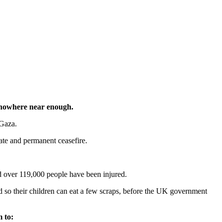
 nowhere near enough.
n Gaza.
ate and permanent ceasefire.
nd over 119,000 people have been injured.
 so their children can eat a few scraps, before the UK government
m to: