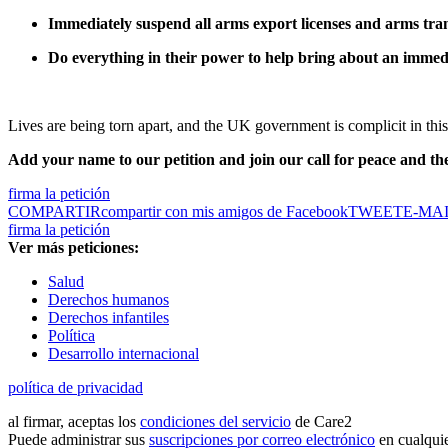
Immediately suspend all arms export licenses and arms tran
Do everything in their power to help bring about an immed
Lives are being torn apart, and the UK government is complicit in this 
Add your name to our petition and join our call for peace and the 
firma la petición
COMPARTIR
compartir con mis amigos de Facebook
TWEET
E-MA
firma la petición
Ver más peticiones:
Salud
Derechos humanos
Derechos infantiles
Política
Desarrollo internacional
política de privacidad
al firmar, aceptas los
condiciones del servicio
de Care2
Puede administrar sus
suscripciones por correo electrónico
en cualqui