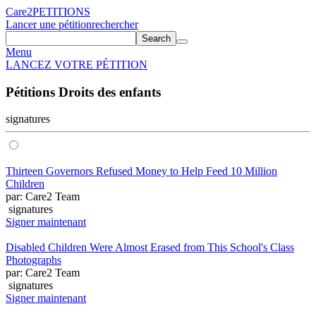
Care2
PETITIONS
Lancer une pétition
rechercher
Search
Menu
LANCEZ VOTRE PÉTITION
Pétitions Droits des enfants
signatures
Thirteen Governors Refused Money to Help Feed 10 Million
Children
par: Care2 Team
signatures
Signer maintenant
Disabled Children Were Almost Erased from This School's Class
Photographs
par: Care2 Team
signatures
Signer maintenant