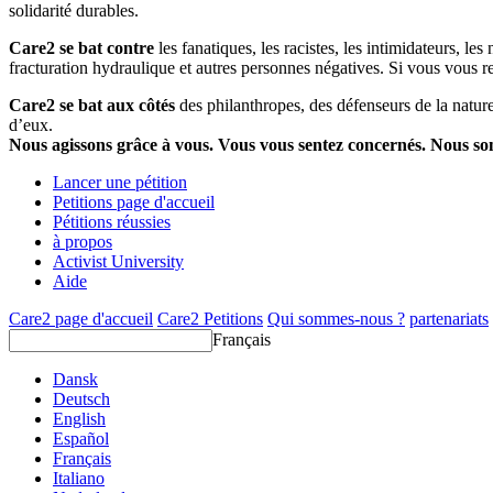
solidarité durables.
Care2 se bat contre
les fanatiques, les racistes, les intimidateurs, l
fracturation hydraulique et autres personnes négatives. Si vous vous r
Care2 se bat aux côtés
des philanthropes, des défenseurs de la nature 
d’eux.
Nous agissons grâce à vous. Vous vous sentez concernés. Nous s
Lancer une pétition
Petitions page d'accueil
Pétitions réussies
à propos
Activist University
Aide
Care2 page d'accueil
Care2 Petitions
Qui sommes-nous ?
partenariats
Français
Dansk
Deutsch
English
Español
Français
Italiano