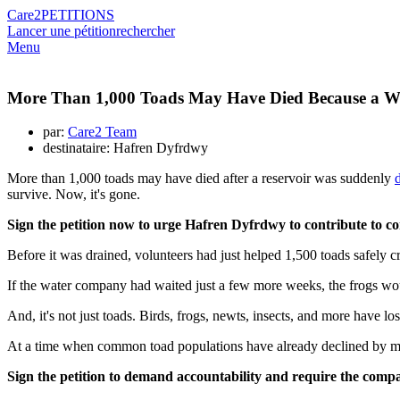
Care2
PETITIONS
Lancer une pétition
rechercher
Menu
More Than 1,000 Toads May Have Died Because a W
par:
Care2 Team
destinataire: Hafren Dyfrdwy
More than 1,000 toads may have died after a reservoir was suddenly
survive. Now, it's gone.
Sign the petition now to urge Hafren Dyfrdwy to contribute to co
Before it was drained, volunteers had just helped 1,500 toads safely cr
If the water company had waited just a few more weeks, the frogs woul
And, it's not just toads. Birds, frogs, newts, insects, and more have lo
At a time when common toad populations have already declined by more
Sign the petition to demand accountability and require the com