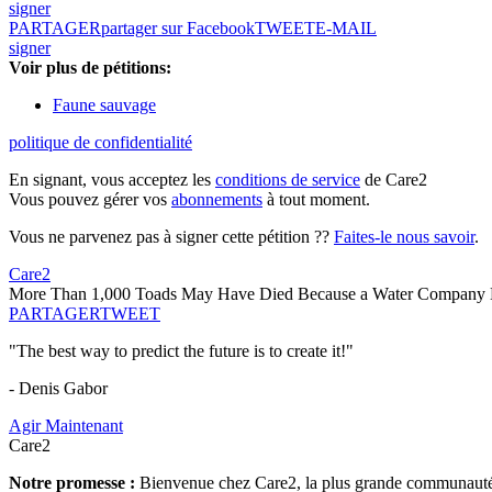
signer
PARTAGER
partager sur Facebook
TWEET
E-MAIL
signer
Voir plus de pétitions:
Faune sauvage
politique de confidentialité
En signant, vous acceptez les
conditions de service
de Care2
Vous pouvez gérer vos
abonnements
à tout moment.
Vous ne parvenez pas à signer cette pétition ??
Faites-le nous savoir
.
Care2
More Than 1,000 Toads May Have Died Because a Water Company D
PARTAGER
TWEET
"The best way to predict the future is to create it!"
- Denis Gabor
Agir Maintenant
Care2
Notre promesse :
Bienvenue chez Care2, la plus grande communauté so