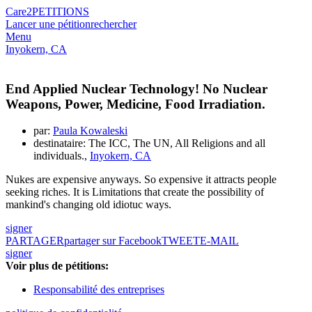
Care2
PETITIONS
Lancer une pétition
rechercher
Menu
Inyokern, CA
End Applied Nuclear Technology! No Nuclear
Weapons, Power, Medicine, Food Irradiation.
par:
Paula Kowaleski
destinataire: The ICC, The UN, All Religions and all
individuals.,
Inyokern, CA
Nukes are expensive anyways. So expensive it attracts people
seeking riches. It is Limitations that create the possibility of
mankind's changing old idiotuc ways.
signer
PARTAGER
partager sur Facebook
TWEET
E-MAIL
signer
Voir plus de pétitions:
Responsabilité des entreprises