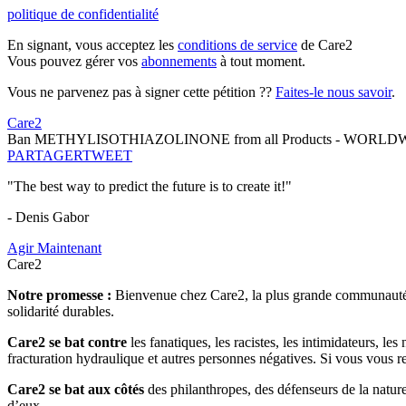
politique de confidentialité
En signant, vous acceptez les
conditions de service
de Care2
Vous pouvez gérer vos
abonnements
à tout moment.
Vous ne parvenez pas à signer cette pétition ??
Faites-le nous savoir
.
Care2
Ban METHYLISOTHIAZOLINONE from all Products - WORLD
PARTAGER
TWEET
"The best way to predict the future is to create it!"
- Denis Gabor
Agir Maintenant
Care2
Notre promesse :
Bienvenue chez Care2, la plus grande communauté so
solidarité durables.
Care2 se bat contre
les fanatiques, les racistes, les intimidateurs, l
fracturation hydraulique et autres personnes négatives. Si vous vous r
Care2 se bat aux côtés
des philanthropes, des défenseurs de la nature 
d’eux.