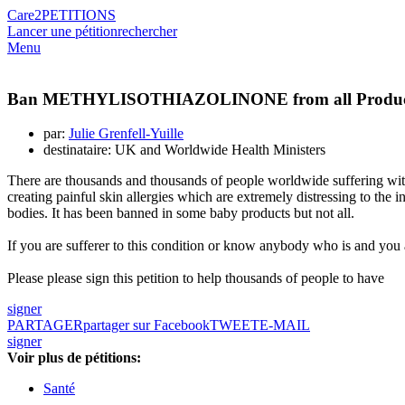
Care2
PETITIONS
Lancer une pétition
rechercher
Menu
Ban METHYLISOTHIAZOLINONE from all Produ
par:
Julie Grenfell-Yuille
destinataire: UK and Worldwide Health Ministers
There are thousands and thousands of people worldwide suffering with 
creating painful skin allergies which are extremely distressing to the 
bodies. It has been banned in some baby products but not all.
If you are sufferer to this condition or know anybody who is and you are
Please please sign this petition to help thousands of people to have
signer
PARTAGER
partager sur Facebook
TWEET
E-MAIL
signer
Voir plus de pétitions:
Santé