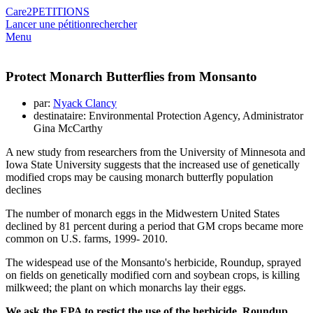
Care2
PETITIONS
Lancer une pétition
rechercher
Menu
Protect Monarch Butterflies from Monsanto
par:
Nyack Clancy
destinataire: Environmental Protection Agency, Administrator
Gina McCarthy
A new study from researchers from the University of Minnesota and
Iowa State University suggests that the increased use of genetically
modified crops may be causing monarch butterfly population
declines
The number of monarch eggs in the Midwestern United States
declined by 81 percent during a period that GM crops became more
common on U.S. farms, 1999- 2010.
The widespead use of the Monsanto's herbicide, Roundup, sprayed
on fields on genetically modified corn and soybean crops, is killing
milkweed; the plant on which monarchs lay their eggs.
We ask the EPA to restict the use of the herbicide, Roundup,