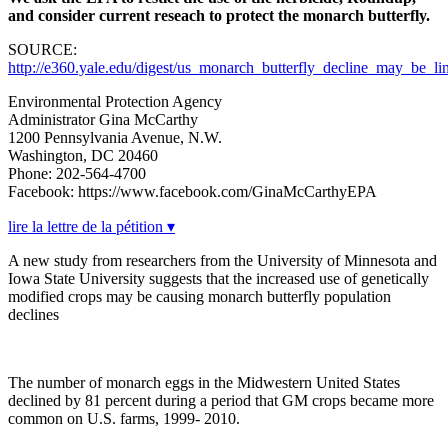
and consider current reseach to protect the monarch butterfly.
SOURCE:
http://e360.yale.edu/digest/us_monarch_butterfly_decline_may_be_
Environmental Protection Agency
Administrator Gina McCarthy
1200 Pennsylvania Avenue, N.W.
Washington, DC 20460
Phone: 202-564-4700
Facebook: https://www.facebook.com/GinaMcCarthyEPA
lire la lettre de la pétition ▾
A new study from researchers from the University of Minnesota and
Iowa State University suggests that the increased use of genetically
modified crops may be causing monarch butterfly population
declines
The number of monarch eggs in the Midwestern United States
declined by 81 percent during a period that GM crops became more
common on U.S. farms, 1999- 2010.