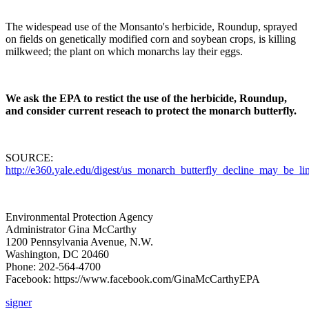
The widespead use of the Monsanto's herbicide, Roundup, sprayed
on fields on genetically modified corn and soybean crops, is killing
milkweed; the plant on which monarchs lay their eggs.
We ask the EPA to restict the use of the herbicide, Roundup,
and consider current reseach to protect the monarch butterfly.
SOURCE:
http://e360.yale.edu/digest/us_monarch_butterfly_decline_may_be_
Environmental Protection Agency
Administrator Gina McCarthy
1200 Pennsylvania Avenue, N.W.
Washington, DC 20460
Phone: 202-564-4700
Facebook: https://www.facebook.com/GinaMcCarthyEPA
signer