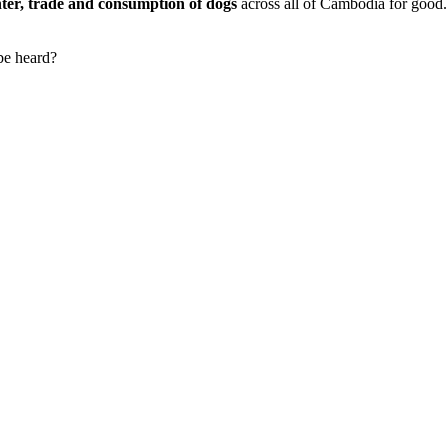
hter, trade and consumption of dogs
across all of Cambodia for good.
be heard?