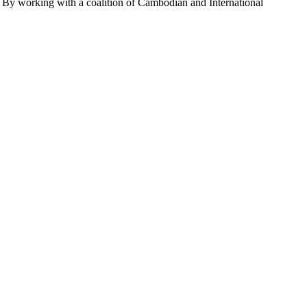
 By working with a coalition of Cambodian and International