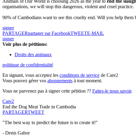
Animals of Our World is choosing 2026 as the year to
end the slaug
organisations, we will stop this dangerous, violent and cruel practice.
90% of Cambodians want to see this cruelty end. Will you help them 
signer
PARTAGER
partager sur Facebook
TWEET
E-MAIL
signer
Voir plus de pétitions:
Droits des animaux
politique de confidentialité
En signant, vous acceptez les
conditions de service
de Care2
Vous pouvez gérer vos
abonnements
à tout moment.
Vous ne parvenez pas à signer cette pétition ??
Faites-le nous savoir
.
Care2
End the Dog Meat Trade in Cambodia
PARTAGER
TWEET
"The best way to predict the future is to create it!"
- Denis Gabor