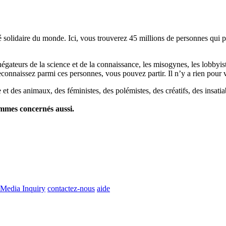
lidaire du monde. Ici, vous trouverez 45 millions de personnes qui part
es négateurs de la science et de la connaissance, les misogynes, les lobbyi
econnaissez parmi ces personnes, vous pouvez partir. Il n’y a rien pour v
et des animaux, des féministes, des polémistes, des créatifs, des insatia
ommes concernés aussi.
Media Inquiry
contactez-nous
aide