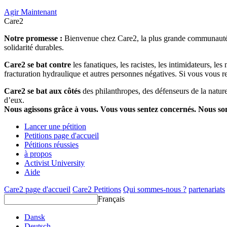
Agir Maintenant
Care2
Notre promesse :
Bienvenue chez Care2, la plus grande communauté so
solidarité durables.
Care2 se bat contre
les fanatiques, les racistes, les intimidateurs, l
fracturation hydraulique et autres personnes négatives. Si vous vous r
Care2 se bat aux côtés
des philanthropes, des défenseurs de la nature 
d’eux.
Nous agissons grâce à vous. Vous vous sentez concernés. Nous s
Lancer une pétition
Petitions page d'accueil
Pétitions réussies
à propos
Activist University
Aide
Care2 page d'accueil
Care2 Petitions
Qui sommes-nous ?
partenariats
Français
Dansk
Deutsch