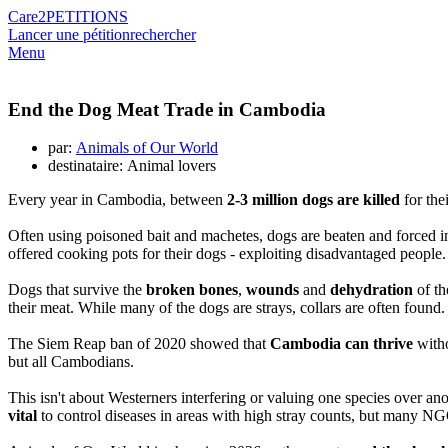
Care2
PETITIONS
Lancer une pétition
rechercher
Menu
End the Dog Meat Trade in Cambodia
par:
Animals of Our World
destinataire: Animal lovers
Every year in Cambodia, between
2-3 million dogs are killed
for the
Often using poisoned bait and machetes, dogs are beaten and forced i
offered cooking pots for their dogs - exploiting disadvantaged people.
Dogs that survive the
broken bones
,
wounds
and
dehydration
of th
their meat. While many of the dogs are strays, collars are often found.
The Siem Reap ban of 2020 showed that
Cambodia can thrive
witho
but all Cambodians.
This isn't about Westerners interfering or valuing one species over an
vital
to control diseases in areas with high stray counts, but many N