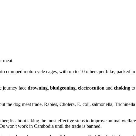
ir meat.
nto cramped motorcycle cages, with up to 10 others per bike, packed in
e journey face
drowning
,
bludgeoning
,
electrocution
and
choking
to
ut the dog meat trade. Rabies, Cholera, E. coli, salmonella, Trichinella
other; its about taking the most effective steps to improve animal welfa
GOs won't work in Cambodia until the trade is banned.