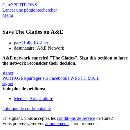
Care2
PETITIONS
Lancer une pétition
rechercher
Menu
Save The Glades on A&E
par:
Holly Koshler
destinataire: A&E Network
A&E network canceled "The Glades". Sign this petition to have
the network reconsider their decision.
signer
PARTAGER
partager sur Facebook
TWEET
E-MAIL
signer
Voir plus de pétitions:
Médias, Arts, Culture
politique de confidentialité
En signant, vous acceptez les
conditions de service
de Care2
Vous pouvez gérer vos
abonnements
à tout moment.