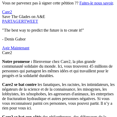
Vous ne parvenez pas à signer cette pétition ??
Faites-le nous savoir
.
Care2
Save The Glades on A&E
PARTAGER
TWEET
"The best way to predict the future is to create it!"
- Denis Gabor
Agir Maintenant
Care2
Notre promesse :
Bienvenue chez Care2, la plus grande
communauté solidaire du monde. Ici, vous trouverez 45 millions de
personnes qui partagent les mêmes idées et qui travaillent pour le
progrès et la solidarité durables.
Care2 se bat contre
les fanatiques, les racistes, les intimidateurs, les
négateurs de la science et de la connaissance, les misogynes, les
lobbyistes, les xénophobes, les agresseurs d'animaux, les entreprises
de fracturation hydraulique et autres personnes négatives. Si vous
vous reconnaissez parmi ces personnes, vous pouvez partir. Il n’y a
rien pour vous ici.
Care2 se bat aux côtés
des philanthropes, des défenseurs de la