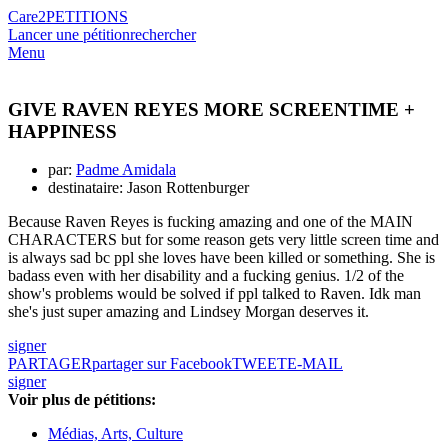
Care2
PETITIONS
Lancer une pétition
rechercher
Menu
GIVE RAVEN REYES MORE SCREENTIME +
HAPPINESS
par:
Padme Amidala
destinataire: Jason Rottenburger
Because Raven Reyes is fucking amazing and one of the MAIN
CHARACTERS but for some reason gets very little screen time and
is always sad bc ppl she loves have been killed or something. She is
badass even with her disability and a fucking genius. 1/2 of the
show's problems would be solved if ppl talked to Raven. Idk man
she's just super amazing and Lindsey Morgan deserves it.
signer
PARTAGER
partager sur Facebook
TWEET
E-MAIL
signer
Voir plus de pétitions:
Médias, Arts, Culture