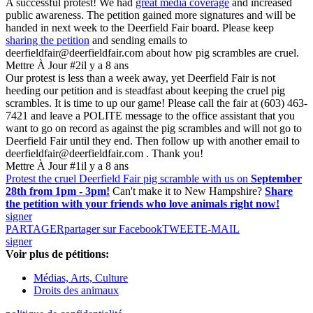
A successful protest! We had
great media coverage
and increased
public awareness. The petition gained more signatures and will be
handed in next week to the Deerfield Fair board. Please keep
sharing the petition
and sending emails to
deerfieldfair@deerfieldfair.com about how pig scrambles are cruel.
Mettre À Jour #2
il y a 8 ans
Our protest is less than a week away, yet Deerfield Fair is not
heeding our petition and is steadfast about keeping the cruel pig
scrambles. It is time to up our game! Please call the fair at (603) 463-
7421 and leave a POLITE message to the office assistant that you
want to go on record as against the pig scrambles and will not go to
Deerfield Fair until they end. Then follow up with another email to
deerfieldfair@deerfieldfair.com . Thank you!
Mettre À Jour #1
il y a 8 ans
Protest the cruel Deerfield Fair pig scramble with us on
September
28th from 1pm - 3pm!
Can't make it to New Hampshire?
Share
the petition with your friends who love animals right now!
signer
PARTAGER
partager sur Facebook
TWEET
E-MAIL
signer
Voir plus de pétitions:
Médias, Arts, Culture
Droits des animaux