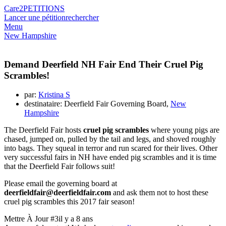
Care2
PETITIONS
Lancer une pétition
rechercher
Menu
New Hampshire
Demand Deerfield NH Fair End Their Cruel Pig
Scrambles!
par:
Kristina S
destinataire: Deerfield Fair Governing Board,
New
Hampshire
The Deerfield Fair hosts
cruel pig scrambles
where young pigs are
chased, jumped on, pulled by the tail and legs, and shoved roughly
into bags. They squeal in terror and run scared for their lives. Other
very successful fairs in NH have ended pig scrambles and it is time
that the Deerfield Fair follows suit!
Please email the governing board at
deerfieldfair@deerfieldfair.com
and ask them not to host these
cruel pig scrambles this 2017 fair season!
Mettre À Jour #3
il y a 8 ans