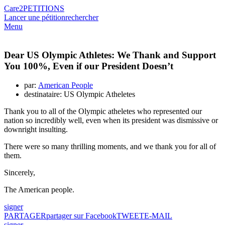
Care2
PETITIONS
Lancer une pétition
rechercher
Menu
Dear US Olympic Athletes: We Thank and Support
You 100%, Even if our President Doesn’t
par:
American People
destinataire: US Olympic Atheletes
Thank you to all of the Olympic atheletes who represented our
nation so incredibly well, even when its president was dismissive or
downright insulting.
There were so many thrilling moments, and we thank you for all of
them.
Sincerely,
The American people.
signer
PARTAGER
partager sur Facebook
TWEET
E-MAIL
signer