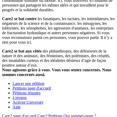
communauté solidaire du monde. Ici, vous trouverez 45 millions de
personnes qui partagent les mêmes idées et qui travaillent pour le
progrès et la solidarité durables.
Care2 se bat contre
les fanatiques, les racistes, les intimidateurs, les
négateurs de la science et de la connaissance, les misogynes, les
lobbyistes, les xénophobes, les agresseurs d'animaux, les entreprises
de fracturation hydraulique et autres personnes négatives. Si vous
vous reconnaissez parmi ces personnes, vous pouvez partir. Il n’y a
rien pour vous ici.
Care2 se bat aux côtés
des philanthropes, des défenseurs de la
nature et des animaux, des féministes, des polémistes, des créatifs,
des insatiables curieux et des idéalistes désireux d’agir de façon
positive autour d’eux.
Nous agissons grâce à vous. Vous vous sentez concernés. Nous
sommes concernés aussi.
Lancer une pétition
Petitions page d'accueil
Pétitions réussies
à propos
Activist University
Aide
Care2 page d'accueil
Care2 Petitions
Qui sommes-nous ?