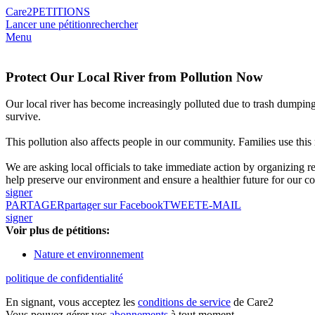
Care2
PETITIONS
Lancer une pétition
rechercher
Menu
Protect Our Local River from Pollution Now
Our local river has become increasingly polluted due to trash dumping a
survive.
This pollution also affects people in our community. Families use this 
We are asking local officials to take immediate action by organizing reg
help preserve our environment and ensure a healthier future for our 
signer
PARTAGER
partager sur Facebook
TWEET
E-MAIL
signer
Voir plus de pétitions:
Nature et environnement
politique de confidentialité
En signant, vous acceptez les
conditions de service
de Care2
Vous pouvez gérer vos
abonnements
à tout moment.