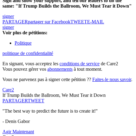
Sign and show your support, and tell our leaders to do the
same: "If Trump Builds the Ballroom, We Must Tear it Down"
signer
PARTAGER
partager sur Facebook
TWEET
E-MAIL
signer
Voir plus de pétitions:
Politique
politique de confidentialité
En signant, vous acceptez les
conditions de service
de Care2
Vous pouvez gérer vos
abonnements
à tout moment.
Vous ne parvenez pas à signer cette pétition ??
Faites-le nous savoir
.
Care2
If Trump Builds the Ballroom, We Must Tear it Down
PARTAGER
TWEET
"The best way to predict the future is to create it!"
- Denis Gabor
Agir Maintenant